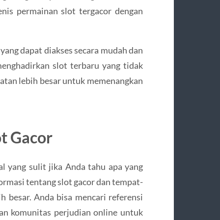
nis permainan slot tergacor dengan
t yang dapat diakses secara mudah dan
menghadirkan slot terbaru yang tidak
atan lebih besar untuk memenangkan
t Gacor
al yang sulit jika Anda tahu apa yang
ormasi tentang slot gacor dan tempat-
 besar. Anda bisa mencari referensi
an komunitas perjudian online untuk