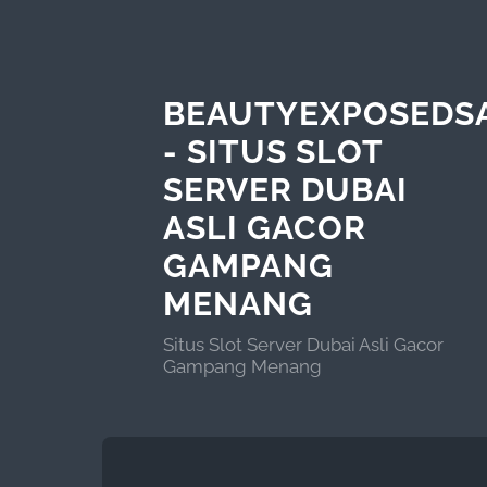
BEAUTYEXPOSEDS
- SITUS SLOT
SERVER DUBAI
ASLI GACOR
GAMPANG
MENANG
Situs Slot Server Dubai Asli Gacor
Gampang Menang