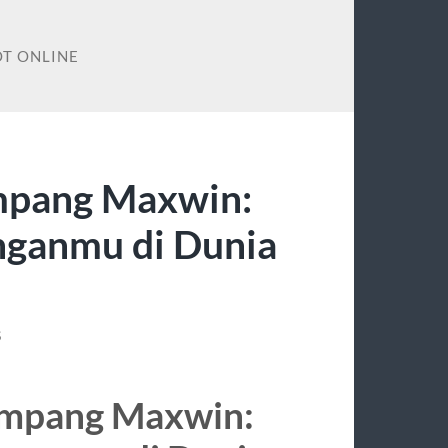
OT ONLINE
ampang Maxwin:
ganmu di Dunia
S
Gampang Maxwin: