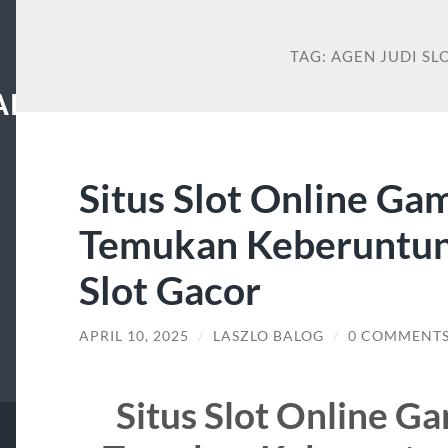
TAG:
AGEN JUDI SL
ALON.COM
Situs Slot Online G
Temukan Keberuntun
Slot Gacor
APRIL 10, 2025
/
LASZLO BALOG
/
0 COMMENT
Situs Slot Online 