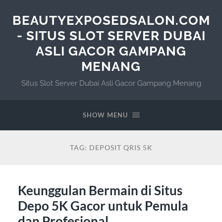
BEAUTYEXPOSEDSALON.COM
- SITUS SLOT SERVER DUBAI
ASLI GACOR GAMPANG
MENANG
Situs Slot Server Dubai Asli Gacor Gampang Menang
SHOW MENU
TAG:
DEPOSIT QRIS 5K
Keunggulan Bermain di Situs
Depo 5K Gacor untuk Pemula
dan Profesional