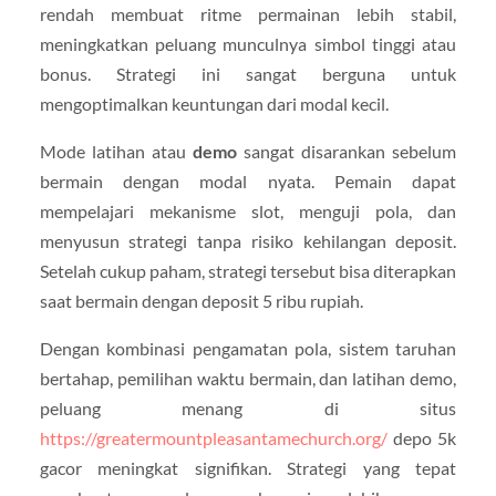
rendah membuat ritme permainan lebih stabil,
meningkatkan peluang munculnya simbol tinggi atau
bonus. Strategi ini sangat berguna untuk
mengoptimalkan keuntungan dari modal kecil.
Mode latihan atau
demo
sangat disarankan sebelum
bermain dengan modal nyata. Pemain dapat
mempelajari mekanisme slot, menguji pola, dan
menyusun strategi tanpa risiko kehilangan deposit.
Setelah cukup paham, strategi tersebut bisa diterapkan
saat bermain dengan deposit 5 ribu rupiah.
Dengan kombinasi pengamatan pola, sistem taruhan
bertahap, pemilihan waktu bermain, dan latihan demo,
peluang menang di situs
https://greatermountpleasantamechurch.org/
depo 5k
gacor meningkat signifikan. Strategi yang tepat