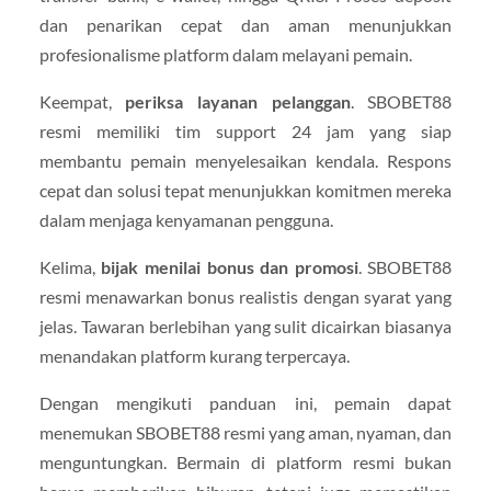
dan penarikan cepat dan aman menunjukkan
profesionalisme platform dalam melayani pemain.
Keempat,
periksa layanan pelanggan
. SBOBET88
resmi memiliki tim support 24 jam yang siap
membantu pemain menyelesaikan kendala. Respons
cepat dan solusi tepat menunjukkan komitmen mereka
dalam menjaga kenyamanan pengguna.
Kelima,
bijak menilai bonus dan promosi
. SBOBET88
resmi menawarkan bonus realistis dengan syarat yang
jelas. Tawaran berlebihan yang sulit dicairkan biasanya
menandakan platform kurang terpercaya.
Dengan mengikuti panduan ini, pemain dapat
menemukan SBOBET88 resmi yang aman, nyaman, dan
menguntungkan. Bermain di platform resmi bukan