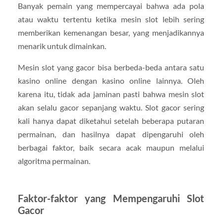
Banyak
pemain
yang
mempercayai
bahwa
ada
pola
atau
waktu
tertentu
ketika
mesin
slot
lebih
sering
memberikan
kemenangan
besar,
yang
menjadikannya
menarik
untuk
dimainkan.
Mesin
slot
yang
gacor
bisa
berbeda-
beda
antara
satu
kasino
online
dengan
kasino
online
lainnya.
Oleh
karena
itu,
tidak
ada
jaminan
pasti
bahwa
mesin
slot
akan
selalu
gacor
sepanjang
waktu.
Slot
gacor
sering
kali
hanya
dapat
diketahui
setelah
beberapa
putaran
permainan,
dan
hasilnya
dapat
dipengaruhi
oleh
berbagai
faktor,
baik
secara
acak
maupun
melalui
algoritma
permainan.
Faktor-
faktor
yang
Mempengaruhi
Slot
Gacor