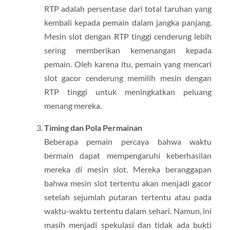
RTP
adalah
persentase
dari
total
taruhan
yang
kembali
kepada
pemain
dalam
jangka
panjang.
Mesin
slot
dengan
RTP
tinggi
cenderung
lebih
sering
memberikan
kemenangan
kepada
pemain.
Oleh
karena
itu,
pemain
yang
mencari
slot
gacor
cenderung
memilih
mesin
dengan
RTP
tinggi
untuk
meningkatkan
peluang
menang
mereka.
Timing
dan
Pola
Permainan
Beberapa
pemain
percaya
bahwa
waktu
bermain
dapat
mempengaruhi
keberhasilan
mereka
di
mesin
slot.
Mereka
beranggapan
bahwa
mesin
slot
tertentu
akan
menjadi
gacor
setelah
sejumlah
putaran
tertentu
atau
pada
waktu-
waktu
tertentu
dalam
sehari.
Namun,
ini
masih
menjadi
spekulasi
dan
tidak
ada
bukti