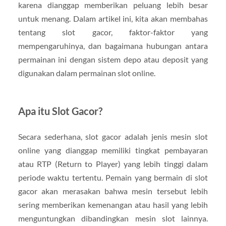
karena
dianggap
memberikan
peluang
lebih
besar
untuk
menang.
Dalam
artikel
ini,
kita
akan
membahas
tentang
slot
gacor,
faktor-
faktor
yang
mempengaruhinya,
dan
bagaimana
hubungan
antara
permainan
ini
dengan
sistem
depo
atau
deposit
yang
digunakan
dalam
permainan
slot
online.
Apa
itu
Slot
Gacor?
Secara
sederhana,
slot
gacor
adalah
jenis
mesin
slot
online
yang
dianggap
memiliki
tingkat
pembayaran
atau
RTP (
Return
to
Player)
yang
lebih
tinggi
dalam
periode
waktu
tertentu.
Pemain
yang
bermain
di
slot
gacor
akan
merasakan
bahwa
mesin
tersebut
lebih
sering
memberikan
kemenangan
atau
hasil
yang
lebih
menguntungkan
dibandingkan
mesin
slot
lainnya.