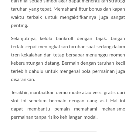
dan nilai setiap simbol agar dapat menentukan strategi
taruhan yang tepat. Memahami fitur bonus dan kapan
waktu terbaik untuk mengaktifkannya juga sangat
penting.
Selanjutnya, kelola bankroll dengan bijak. Jangan
terlalu cepat meningkatkan taruhan saat sedang dalam
tren kekalahan dan tetap bersabar menunggu momen
keberuntungan datang. Bermain dengan taruhan kecil
terlebih dahulu untuk mengenal pola permainan juga
disarankan.
Terakhir, manfaatkan demo mode atau versi gratis dari
slot ini sebelum bermain dengan uang asli. Hal ini
dapat membantu pemain memahami mekanisme
permainan tanpa risiko kehilangan modal.