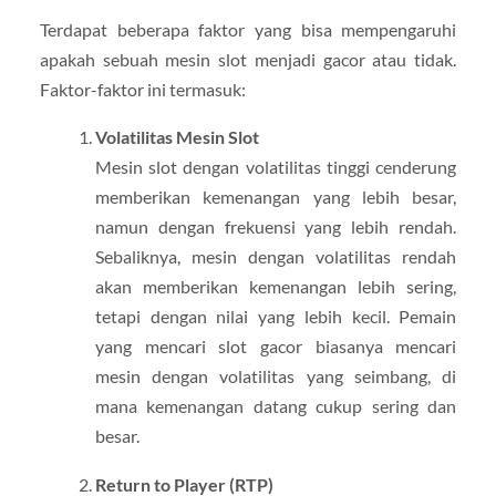
Terdapat
beberapa
faktor
yang
bisa
mempengaruhi
apakah
sebuah
mesin
slot
menjadi
gacor
atau
tidak.
Faktor-
faktor
ini
termasuk:
Volatilitas
Mesin
Slot
Mesin
slot
dengan
volatilitas
tinggi
cenderung
memberikan
kemenangan
yang
lebih
besar,
namun
dengan
frekuensi
yang
lebih
rendah.
Sebaliknya,
mesin
dengan
volatilitas
rendah
akan
memberikan
kemenangan
lebih
sering,
tetapi
dengan
nilai
yang
lebih
kecil.
Pemain
yang
mencari
slot
gacor
biasanya
mencari
mesin
dengan
volatilitas
yang
seimbang,
di
mana
kemenangan
datang
cukup
sering
dan
besar.
Return
to
Player (
RTP)