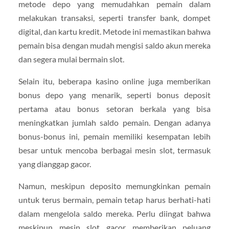
metode
depo
yang
memudahkan
pemain
dalam
melakukan
transaksi,
seperti
transfer
bank,
dompet
digital,
dan
kartu
kredit.
Metode
ini
memastikan
bahwa
pemain
bisa
dengan
mudah
mengisi
saldo
akun
mereka
dan
segera
mulai
bermain
slot.
Selain
itu,
beberapa
kasino
online
juga
memberikan
bonus
depo
yang
menarik,
seperti
bonus
deposit
pertama
atau
bonus
setoran
berkala
yang
bisa
meningkatkan
jumlah
saldo
pemain.
Dengan
adanya
bonus-
bonus
ini,
pemain
memiliki
kesempatan
lebih
besar
untuk
mencoba
berbagai
mesin
slot,
termasuk
yang
dianggap
gacor.
Namun,
meskipun
deposito
memungkinkan
pemain
untuk
terus
bermain,
pemain
tetap
harus
berhati-
hati
dalam
mengelola
saldo
mereka.
Perlu
diingat
bahwa
meskipun
mesin
slot
gacor
memberikan
peluang