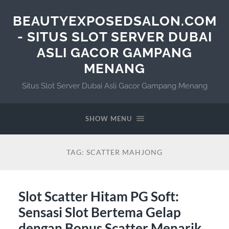
BEAUTYEXPOSEDSALON.COM
- SITUS SLOT SERVER DUBAI
ASLI GACOR GAMPANG
MENANG
Situs Slot Server Dubai Asli Gacor Gampang Menang
SHOW MENU
TAG:
SCATTER MAHJONG
Slot Scatter Hitam PG Soft:
Sensasi Slot Bertema Gelap
dengan Bonus Scatter Menarik