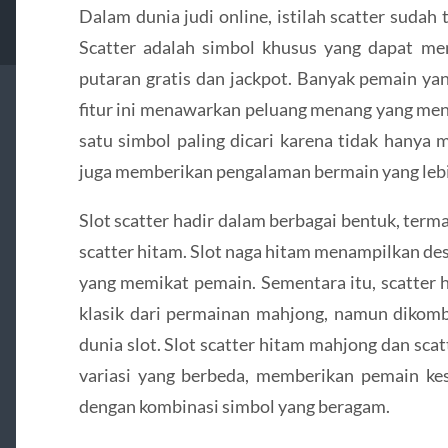
Dalam dunia judi online, istilah scatter sudah t
Scatter adalah simbol khusus yang dapat mem
putaran gratis dan jackpot. Banyak pemain yan
fitur ini menawarkan peluang menang yang mena
satu simbol paling dicari karena tidak hanya
juga memberikan pengalaman bermain yang leb
Slot scatter hadir dalam berbagai bentuk, term
scatter hitam. Slot naga hitam menampilkan de
yang memikat pemain. Sementara itu, scatter
klasik dari permainan mahjong, namun dikomb
dunia slot. Slot scatter hitam mahjong dan s
variasi yang berbeda, memberikan pemain k
dengan kombinasi simbol yang beragam.