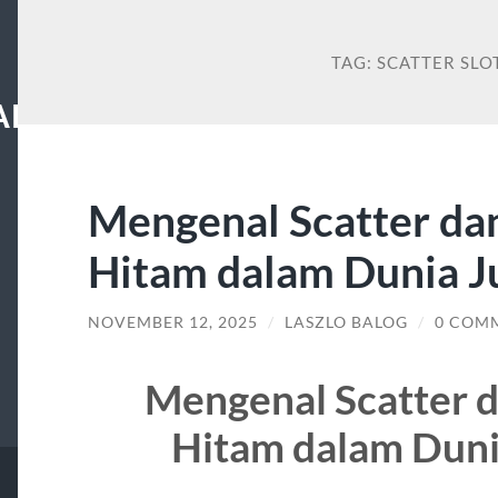
TAG:
SCATTER SLO
ALON.COM
Mengenal Scatter dan
Hitam dalam Dunia J
NOVEMBER 12, 2025
/
LASZLO BALOG
/
0 COM
Mengenal Scatter d
Hitam dalam Duni