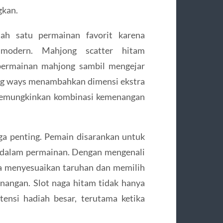
gkan.
ah satu permainan favorit karena
 modern. Mahjong scatter hitam
ermainan mahjong sambil mengejar
ong ways menambahkan dimensi ekstra
, memungkinkan kombinasi kemenangan
juga penting. Pemain disarankan untuk
 dalam permainan. Dengan mengenali
isa menyesuaikan taruhan dan memilih
angan. Slot naga hitam tidak hanya
ensi hadiah besar, terutama ketika