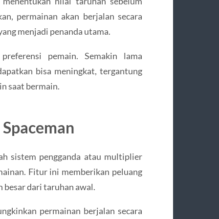
p menentukan nilai taruhan sebelum
an, permainan akan berjalan secara
 yang menjadi penanda utama.
 preferensi pemain. Semakin lama
dapatkan bisa meningkat, tergantung
n saat bermain.
t Spaceman
ah sistem pengganda atau multiplier
mainan. Fitur ini memberikan peluang
 besar dari taruhan awal.
mungkinkan permainan berjalan secara