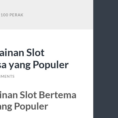
 100 PERAK
ainan Slot
a yang Populer
MMENTS
inan Slot Bertema
ang Populer