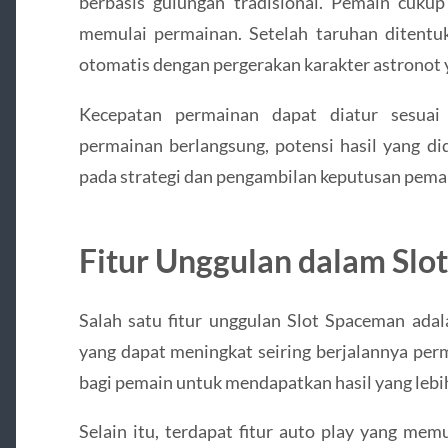
berbasis gulungan tradisional. Pemain cuku
memulai permainan. Setelah taruhan ditentuk
otomatis dengan pergerakan karakter astronot
Kecepatan permainan dapat diatur sesuai
permainan berlangsung, potensi hasil yang di
pada strategi dan pengambilan keputusan pemai
Fitur Unggulan dalam Slo
Salah satu fitur unggulan Slot Spaceman adal
yang dapat meningkat seiring berjalannya per
bagi pemain untuk mendapatkan hasil yang lebih
Selain itu, terdapat fitur auto play yang me