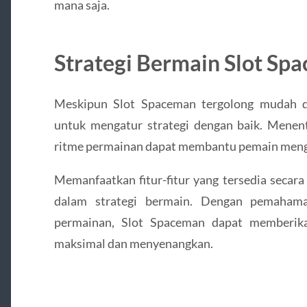
mana saja.
Strategi Bermain Slot Sp
Meskipun Slot Spaceman tergolong mudah d
untuk mengatur strategi dengan baik. Mene
ritme permainan dapat membantu pemain mengelo
Memanfaatkan fitur-fitur yang tersedia secara
dalam strategi bermain. Dengan pemaham
permainan, Slot Spaceman dapat memberik
maksimal dan menyenangkan.