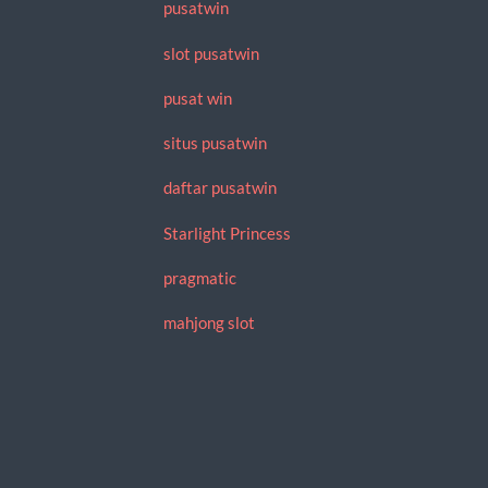
pusatwin
slot pusatwin
pusat win
situs pusatwin
daftar pusatwin
Starlight Princess
pragmatic
mahjong slot