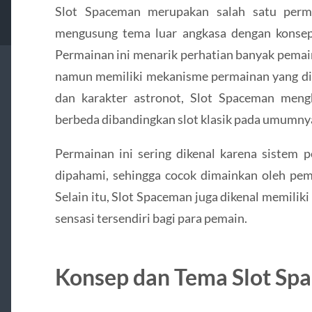
Slot Spaceman merupakan salah satu per
mengusung tema luar angkasa dengan konsep 
Permainan ini menarik perhatian banyak pemai
namun memiliki mekanisme permainan yang din
dan karakter astronot, Slot Spaceman men
berbeda dibandingkan slot klasik pada umumny
Permainan ini sering dikenal karena sistem
dipahami, sehingga cocok dimainkan oleh p
Selain itu, Slot Spaceman juga dikenal memilik
sensasi tersendiri bagi para pemain.
Konsep dan Tema Slot Sp