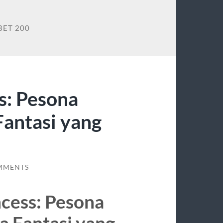
BET 200
ss: Pesona
antasi yang
MMENTS
ncess
: Pesona
 Fantasi yang