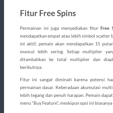
Fitur Free Spins
Permainan ini juga menyediakan fitur
Free 
mendapatkan empat atau lebih simbol scatter b
ini aktif, pemain akan mendapatkan 15 putar
muncul lebih sering. Setiap multiplier y
ditambahkan ke total multiplier dan diap
berikutnya.
Fitur ini sangat diminati karena potensi ha
permainan dasar. Keberadaan akumulasi multi
lebih tegang dan penuh harapan. Pemain dapat 
menu “Buy Feature”, meskipun opsi ini biasan