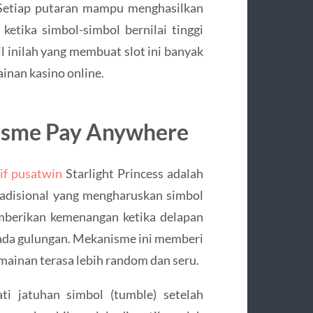
Setiap putaran mampu menghasilkan
etika simbol-simbol bernilai tinggi
il inilah yang membuat slot ini banyak
inan kasino online.
isme Pay Anywhere
tif pusatwin
Starlight Princess adalah
radisional yang mengharuskan simbol
mberikan kemenangan ketika delapan
pada gulungan. Mekanisme ini memberi
ainan terasa lebih random dan seru.
i jatuhan simbol (tumble) setelah