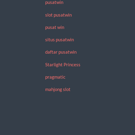
pusatwin
slot pusatwin
pusat win
situs pusatwin
daftar pusatwin
Starlight Princess
pragmatic
mahjong slot