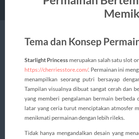
Memik
Tema dan Konsep Permai
Starlight Princess
merupakan salah satu slot o
https://cherriesstore.com/
. Permainan ini meng
menampilkan seorang putri bersayap dengan
Tampilan visualnya dibuat sangat cerah dan 
yang memberi pengalaman bermain berbeda di
latar yang ceria turut menciptakan atmosfer
menikmati permainan dengan lebih rileks.
Tidak hanya mengandalkan desain yang menari