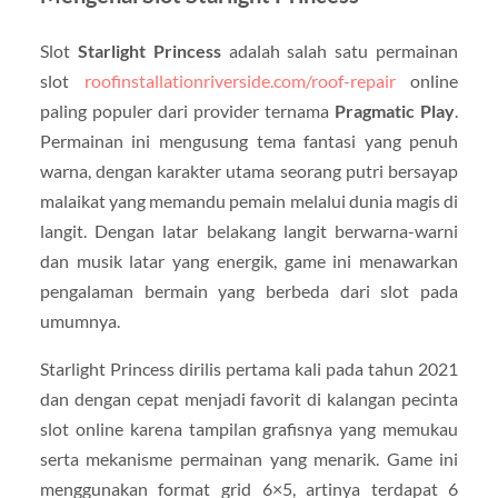
Slot
Starlight Princess
adalah salah satu permainan
slot
roofinstallationriverside.com/roof-repair
online
paling populer dari provider ternama
Pragmatic Play
.
Permainan ini mengusung tema fantasi yang penuh
warna, dengan karakter utama seorang putri bersayap
malaikat yang memandu pemain melalui dunia magis di
langit. Dengan latar belakang langit berwarna-warni
dan musik latar yang energik, game ini menawarkan
pengalaman bermain yang berbeda dari slot pada
umumnya.
Starlight Princess dirilis pertama kali pada tahun 2021
dan dengan cepat menjadi favorit di kalangan pecinta
slot online karena tampilan grafisnya yang memukau
serta mekanisme permainan yang menarik. Game ini
menggunakan format grid 6×5, artinya terdapat 6