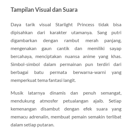
Tampilan Visual dan Suara
Daya tarik visual Starlight Princess tidak bisa
dipisahkan dari karakter utamanya. Sang putri
digambarkan dengan rambut merah panjang,
mengenakan gaun cantik dan memiliki sayap
bercahaya, menciptakan nuansa anime yang khas.
Simbol-simbol dalam permainan pun terdiri dari
berbagai batu permata berwarna-warni yang
memperkuat tema fantasi langit.
Musik latarnya dinamis dan penuh semangat,
mendukung atmosfer petualangan ajaib. Setiap
kemenangan disambut dengan efek suara yang
memacu adrenalin, membuat pemain semakin terlibat
dalam setiap putaran.