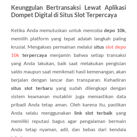
Keunggulan Bertransaksi Lewat Aplikasi
Dompet Digital di Situs Slot Terpercaya
Ketika Anda memutuskan untuk mencoba
depo 10k
,
memilih platform yang tepat adalah langkah paling
krusial. Mengakses permainan melalui
situs
slot depo
10k
terpercaya
menjamin bahwa setiap transaksi
yang Anda lakukan, baik saat melakukan pengisian
saldo maupun saat menikmati hasil kemenangan, akan
berjalan dengan lancar dan transparan. Kehadiran
situs slot terbaru
yang sudah dilengkapi dengan
sistem keamanan mutakhir juga memastikan data
pribadi Anda tetap aman. Oleh karena itu, pastikan
Anda selalu menggunakan
link slot terbaik
yang
memiliki reputasi bagus agar pengalaman bermain
Anda tetap nyaman, adil, dan bebas dari kendala