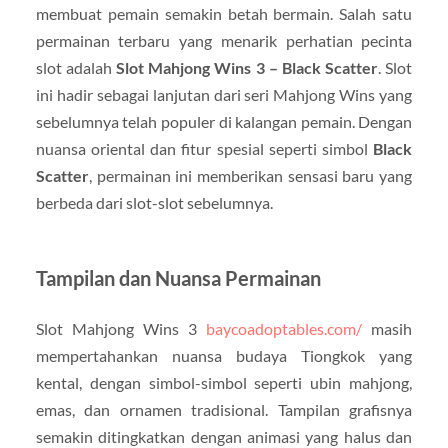
membuat pemain semakin betah bermain. Salah satu
permainan terbaru yang menarik perhatian pecinta
slot adalah
Slot Mahjong Wins 3 – Black Scatter
. Slot
ini hadir sebagai lanjutan dari seri Mahjong Wins yang
sebelumnya telah populer di kalangan pemain. Dengan
nuansa oriental dan fitur spesial seperti simbol
Black
Scatter
, permainan ini memberikan sensasi baru yang
berbeda dari slot-slot sebelumnya.
Tampilan dan Nuansa Permainan
Slot Mahjong Wins 3
baycoadoptables.com/
masih
mempertahankan nuansa budaya Tiongkok yang
kental, dengan simbol-simbol seperti ubin mahjong,
emas, dan ornamen tradisional. Tampilan grafisnya
semakin ditingkatkan dengan animasi yang halus dan