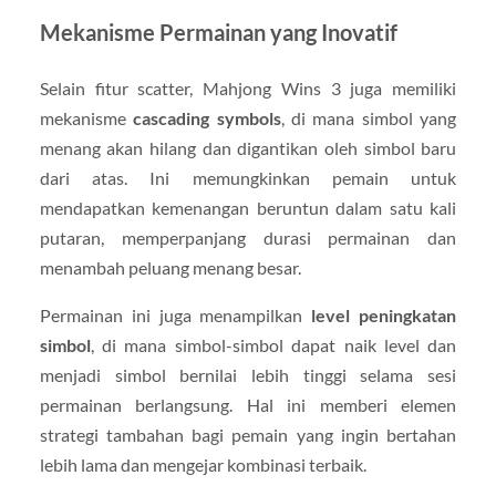
Mekanisme Permainan yang Inovatif
Selain fitur scatter, Mahjong Wins 3 juga memiliki
mekanisme
cascading symbols
, di mana simbol yang
menang akan hilang dan digantikan oleh simbol baru
dari atas. Ini memungkinkan pemain untuk
mendapatkan kemenangan beruntun dalam satu kali
putaran, memperpanjang durasi permainan dan
menambah peluang menang besar.
Permainan ini juga menampilkan
level peningkatan
simbol
, di mana simbol-simbol dapat naik level dan
menjadi simbol bernilai lebih tinggi selama sesi
permainan berlangsung. Hal ini memberi elemen
strategi tambahan bagi pemain yang ingin bertahan
lebih lama dan mengejar kombinasi terbaik.