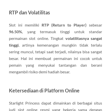
RTP dan Volatilitas
Slot ini memiliki
RTP (Return to Player)
sebesar
96.50%
, yang termasuk tinggi untuk standar
permainan slot online. Tingkat
volatilitasnya sangat
tinggi
, artinya kemenangan mungkin tidak terlalu
sering muncul, tetapi saat terjadi, nilainya bisa sangat
besar. Hal ini membuat permainan ini cocok untuk
pemain yang menyukai tantangan dan berani
mengambil risiko demi hadiah besar.
Ketersediaan di Platform Online
Starlight Princess dapat dimainkan di berbagai situs
judi slot online resmi yang bekerja sama dengan