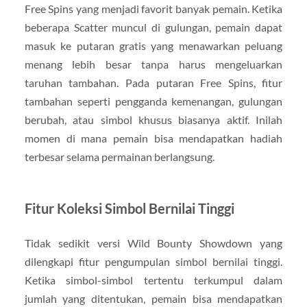
Free Spins yang menjadi favorit banyak pemain. Ketika
beberapa Scatter muncul di gulungan, pemain dapat
masuk ke putaran gratis yang menawarkan peluang
menang lebih besar tanpa harus mengeluarkan
taruhan tambahan. Pada putaran Free Spins, fitur
tambahan seperti pengganda kemenangan, gulungan
berubah, atau simbol khusus biasanya aktif. Inilah
momen di mana pemain bisa mendapatkan hadiah
terbesar selama permainan berlangsung.
Fitur Koleksi Simbol Bernilai Tinggi
Tidak sedikit versi Wild Bounty Showdown yang
dilengkapi fitur pengumpulan simbol bernilai tinggi.
Ketika simbol-simbol tertentu terkumpul dalam
jumlah yang ditentukan, pemain bisa mendapatkan