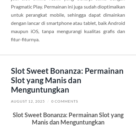
Pragmatic Play. Permainan ini juga sudah dioptimalkan
untuk perangkat mobile, sehingga dapat dimainkan
dengan lancar di smartphone atau tablet, baik Android
maupun iOS, tanpa mengurangi kualitas grafis dan
fitur-fiturnya.
Slot Sweet Bonanza: Permainan
Slot yang Manis dan
Menguntungkan
AUGUST 12, 2025
/
0 COMMENTS
Slot Sweet Bonanza: Permainan Slot yang
Manis dan Menguntungkan