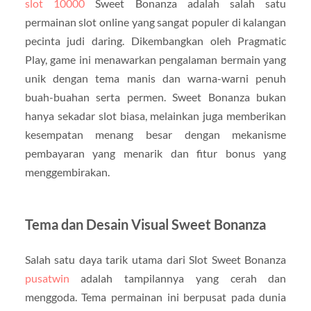
slot 10000
Sweet Bonanza adalah salah satu
permainan slot online yang sangat populer di kalangan
pecinta judi daring. Dikembangkan oleh Pragmatic
Play, game ini menawarkan pengalaman bermain yang
unik dengan tema manis dan warna-warni penuh
buah-buahan serta permen. Sweet Bonanza bukan
hanya sekadar slot biasa, melainkan juga memberikan
kesempatan menang besar dengan mekanisme
pembayaran yang menarik dan fitur bonus yang
menggembirakan.
Tema dan Desain Visual Sweet Bonanza
Salah satu daya tarik utama dari Slot Sweet Bonanza
pusatwin
adalah tampilannya yang cerah dan
menggoda. Tema permainan ini berpusat pada dunia