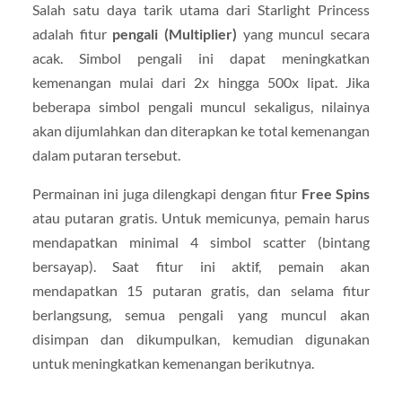
Salah satu daya tarik utama dari Starlight Princess
adalah fitur
pengali (Multiplier)
yang muncul secara
acak. Simbol pengali ini dapat meningkatkan
kemenangan mulai dari 2x hingga 500x lipat. Jika
beberapa simbol pengali muncul sekaligus, nilainya
akan dijumlahkan dan diterapkan ke total kemenangan
dalam putaran tersebut.
Permainan ini juga dilengkapi dengan fitur
Free Spins
atau putaran gratis. Untuk memicunya, pemain harus
mendapatkan minimal 4 simbol scatter (bintang
bersayap). Saat fitur ini aktif, pemain akan
mendapatkan 15 putaran gratis, dan selama fitur
berlangsung, semua pengali yang muncul akan
disimpan dan dikumpulkan, kemudian digunakan
untuk meningkatkan kemenangan berikutnya.