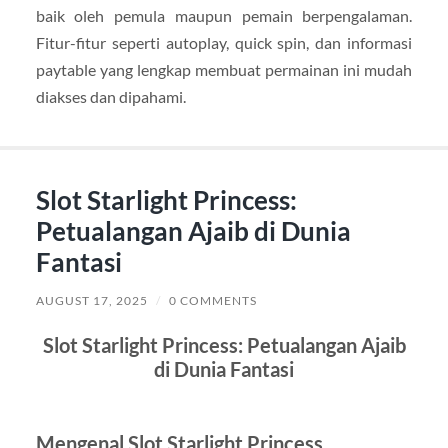
baik oleh pemula maupun pemain berpengalaman.
Fitur-fitur seperti autoplay, quick spin, dan informasi
paytable yang lengkap membuat permainan ini mudah
diakses dan dipahami.
Slot Starlight Princess:
Petualangan Ajaib di Dunia
Fantasi
AUGUST 17, 2025
/
0 COMMENTS
Slot Starlight Princess: Petualangan Ajaib
di Dunia Fantasi
Mengenal Slot Starlight Princess