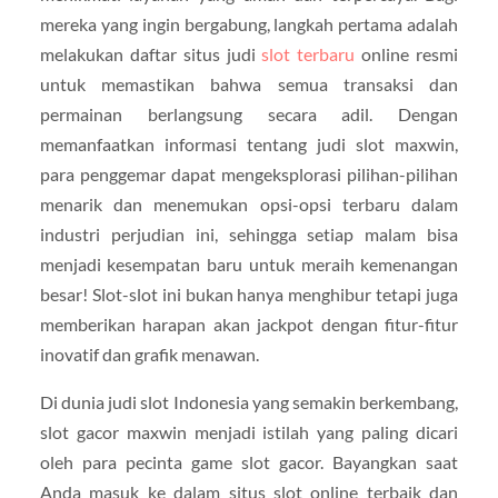
mereka yang ingin bergabung, langkah pertama adalah
melakukan daftar situs judi
slot terbaru
online resmi
untuk memastikan bahwa semua transaksi dan
permainan berlangsung secara adil. Dengan
memanfaatkan informasi tentang judi slot maxwin,
para penggemar dapat mengeksplorasi pilihan-pilihan
menarik dan menemukan opsi-opsi terbaru dalam
industri perjudian ini, sehingga setiap malam bisa
menjadi kesempatan baru untuk meraih kemenangan
besar! Slot-slot ini bukan hanya menghibur tetapi juga
memberikan harapan akan jackpot dengan fitur-fitur
inovatif dan grafik menawan.
Di dunia judi slot Indonesia yang semakin berkembang,
slot gacor maxwin menjadi istilah yang paling dicari
oleh para pecinta game slot gacor. Bayangkan saat
Anda masuk ke dalam situs slot online terbaik dan