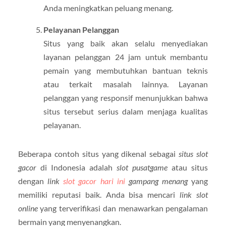
Anda meningkatkan peluang menang.
Pelayanan Pelanggan
Situs yang baik akan selalu menyediakan
layanan pelanggan 24 jam untuk membantu
pemain yang membutuhkan bantuan teknis
atau terkait masalah lainnya. Layanan
pelanggan yang responsif menunjukkan bahwa
situs tersebut serius dalam menjaga kualitas
pelayanan.
Beberapa contoh situs yang dikenal sebagai
situs slot
gacor
di Indonesia adalah
slot pusatgame
atau situs
dengan
link
slot gacor hari ini
gampang menang
yang
memiliki reputasi baik. Anda bisa mencari
link slot
online
yang terverifikasi dan menawarkan pengalaman
bermain yang menyenangkan.