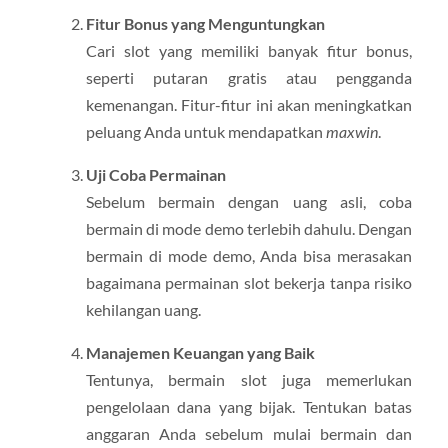
Fitur Bonus yang Menguntungkan
Cari slot yang memiliki banyak fitur bonus,
seperti putaran gratis atau pengganda
kemenangan. Fitur-fitur ini akan meningkatkan
peluang Anda untuk mendapatkan
maxwin
.
Uji Coba Permainan
Sebelum bermain dengan uang asli, coba
bermain di mode demo terlebih dahulu. Dengan
bermain di mode demo, Anda bisa merasakan
bagaimana permainan slot bekerja tanpa risiko
kehilangan uang.
Manajemen Keuangan yang Baik
Tentunya, bermain slot juga memerlukan
pengelolaan dana yang bijak. Tentukan batas
anggaran Anda sebelum mulai bermain dan