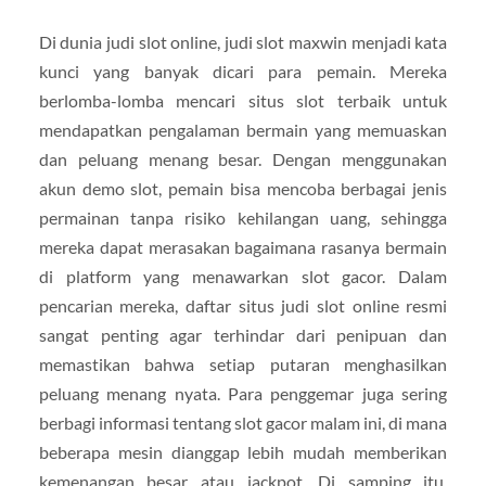
Di dunia judi slot online, judi slot maxwin menjadi kata
kunci yang banyak dicari para pemain. Mereka
berlomba-lomba mencari situs slot terbaik untuk
mendapatkan pengalaman bermain yang memuaskan
dan peluang menang besar. Dengan menggunakan
akun demo slot, pemain bisa mencoba berbagai jenis
permainan tanpa risiko kehilangan uang, sehingga
mereka dapat merasakan bagaimana rasanya bermain
di platform yang menawarkan slot gacor. Dalam
pencarian mereka, daftar situs judi slot online resmi
sangat penting agar terhindar dari penipuan dan
memastikan bahwa setiap putaran menghasilkan
peluang menang nyata. Para penggemar juga sering
berbagi informasi tentang slot gacor malam ini, di mana
beberapa mesin dianggap lebih mudah memberikan
kemenangan besar atau jackpot. Di samping itu,