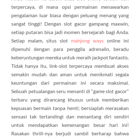
terpercaya, di mana opsi permainan menawarkan
pengalaman luar biasa dengan peluang menang yang
sangat tinggi! Dengan slot gacor gampang maxwin,
setiap putaran bisa jadi momen bersejarah bagi Anda.
Setiap malam, situs slot
mahjong ways
online ini
dipenuhi dengan para penggila adrenalin, beradu
keberuntungan mereka untuk meraih jackpot fantastis.
Tidak hanya itu, link-slot terpercaya membuat akses
semakin mudah dan aman untuk menikmati segala
keuntungan dari permainan ini secara maksimal.
Sebuah petualangan seru menanti di “game slot gacor”
terbaru yang dirancang khusus untuk memberikan
kepuasan bermain tanpa henti; bersiaplah merasakan
sensasi tak tertandingi dan menantang diri sendiri
untuk mendapatkan kemenangan besar hari ini!
Rasakan thrill-nya berjudi sambil berharap bahwa