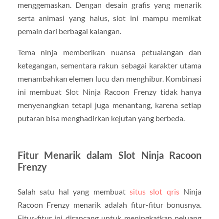
menggemaskan. Dengan desain grafis yang menarik
serta animasi yang halus, slot ini mampu memikat
pemain dari berbagai kalangan.
Tema ninja memberikan nuansa petualangan dan
ketegangan, sementara rakun sebagai karakter utama
menambahkan elemen lucu dan menghibur. Kombinasi
ini membuat Slot Ninja Racoon Frenzy tidak hanya
menyenangkan tetapi juga menantang, karena setiap
putaran bisa menghadirkan kejutan yang berbeda.
Fitur Menarik dalam Slot Ninja Racoon
Frenzy
Salah satu hal yang membuat
situs slot qris
Ninja
Racoon Frenzy menarik adalah fitur-fitur bonusnya.
Fitur-fitur ini dirancang untuk meningkatkan peluang