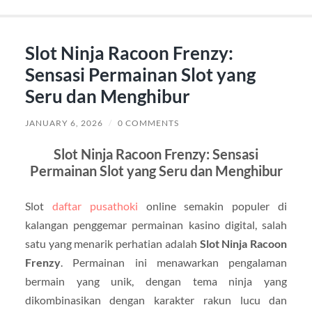
Slot Ninja Racoon Frenzy:
Sensasi Permainan Slot yang
Seru dan Menghibur
JANUARY 6, 2026
/
0 COMMENTS
Slot Ninja Racoon Frenzy: Sensasi
Permainan Slot yang Seru dan Menghibur
Slot
daftar pusathoki
online semakin populer di
kalangan penggemar permainan kasino digital, salah
satu yang menarik perhatian adalah
Slot Ninja Racoon
Frenzy
. Permainan ini menawarkan pengalaman
bermain yang unik, dengan tema ninja yang
dikombinasikan dengan karakter rakun lucu dan