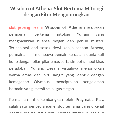
Wisdom of Athena
: Slot Bertema Mitologi
dengan Fitur Menguntungkan
slot jepang resmi
Wisdom of Athena
merupakan
permainan bertema mitologi Yunani yang
menghadirkan nuansa megah dan penuh misteri.
Terinspirasi dari sosok dewi kebijaksanaan Athena,
permainan ini membawa pemain ke dalam dunia kuil
kuno dengan pilar-pilar emas serta simbol-simbol khas
peradaban Yunani. Desain visualnya menonjolkan
warna emas dan biru langit yang identik dengan
kemegahan Olympus, menciptakan pengalaman
bermain yang imersif sekaligus elegan.
Permainan ini dikembangkan oleh
Pragmatic Play
,
salah satu penyedia game slot ternama yang dikenal
dengan inovasi fitur dan kualitas grafisnya. Melalui