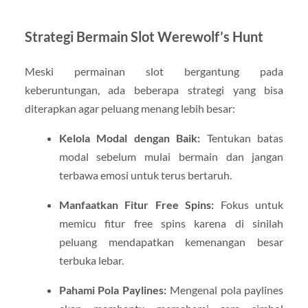
Strategi Bermain Slot Werewolf’s Hunt
Meski permainan slot bergantung pada
keberuntungan, ada beberapa strategi yang bisa
diterapkan agar peluang menang lebih besar:
Kelola Modal dengan Baik:
Tentukan batas
modal sebelum mulai bermain dan jangan
terbawa emosi untuk terus bertaruh.
Manfaatkan Fitur Free Spins:
Fokus untuk
memicu fitur free spins karena di sinilah
peluang mendapatkan kemenangan besar
terbuka lebar.
Pahami Pola Paylines:
Mengenal pola paylines