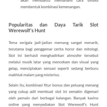
akan membantu memahami cara simbol
membentuk kombinasi kemenangan.
Popularitas dan Daya Tarik Slot
Werewolf’s Hunt
Tema serigala jadi-jadian memang sangat menarik,
terutama bagi penggemar cerita horor dan mitologi.
Slot ini berhasil menghadirkan atmosfer tersebut
melalui musik latar yang mencekam dan visual yang
gelap, menciptakan sensasi seperti sedang berburu
makhluk malam yang misterius.
Selain itu, kombinasi fitur bonus dan peluang menang
yang cukup adil membuat slot ini semakin digemari
oleh pemain dari berbagai kalangan. Banyak kasino
online yang menyediakan Slot Werewolf’s Hunt