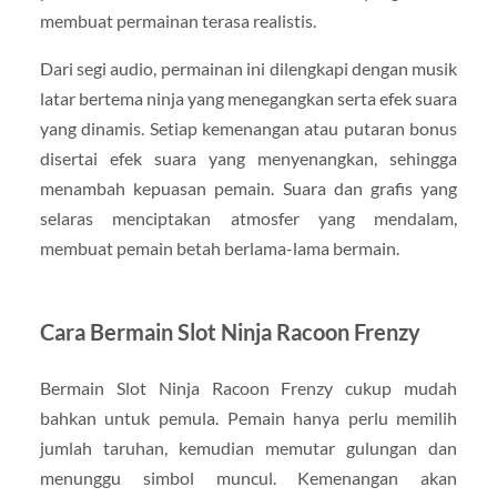
membuat permainan terasa realistis.
Dari segi audio, permainan ini dilengkapi dengan musik
latar bertema ninja yang menegangkan serta efek suara
yang dinamis. Setiap kemenangan atau putaran bonus
disertai efek suara yang menyenangkan, sehingga
menambah kepuasan pemain. Suara dan grafis yang
selaras menciptakan atmosfer yang mendalam,
membuat pemain betah berlama-lama bermain.
Cara Bermain Slot Ninja Racoon Frenzy
Bermain Slot Ninja Racoon Frenzy cukup mudah
bahkan untuk pemula. Pemain hanya perlu memilih
jumlah taruhan, kemudian memutar gulungan dan
menunggu simbol muncul. Kemenangan akan