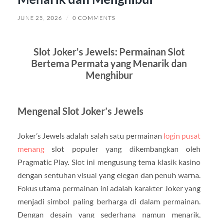
JUNE 25, 2026
/
0 COMMENTS
Slot Joker’s Jewels: Permainan Slot
Bertema Permata yang Menarik dan
Menghibur
Mengenal Slot Joker’s Jewels
Joker’s Jewels adalah salah satu permainan
login pusat
menang
slot populer yang dikembangkan oleh
Pragmatic Play. Slot ini mengusung tema klasik kasino
dengan sentuhan visual yang elegan dan penuh warna.
Fokus utama permainan ini adalah karakter Joker yang
menjadi simbol paling berharga di dalam permainan.
Dengan desain yang sederhana namun menarik,