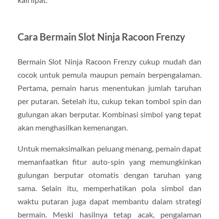
Cara Bermain Slot Ninja Racoon Frenzy
Bermain Slot Ninja Racoon Frenzy cukup mudah dan
cocok untuk pemula maupun pemain berpengalaman.
Pertama, pemain harus menentukan jumlah taruhan
per putaran. Setelah itu, cukup tekan tombol spin dan
gulungan akan berputar. Kombinasi simbol yang tepat
akan menghasilkan kemenangan.
Untuk memaksimalkan peluang menang, pemain dapat
memanfaatkan fitur auto-spin yang memungkinkan
gulungan berputar otomatis dengan taruhan yang
sama. Selain itu, memperhatikan pola simbol dan
waktu putaran juga dapat membantu dalam strategi
bermain. Meski hasilnya tetap acak, pengalaman