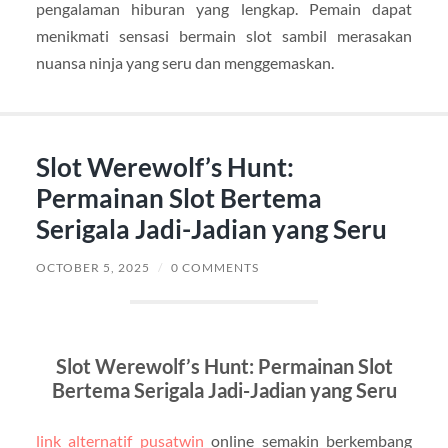
pengalaman hiburan yang lengkap. Pemain dapat
menikmati sensasi bermain slot sambil merasakan
nuansa ninja yang seru dan menggemaskan.
Slot Werewolf’s Hunt:
Permainan Slot Bertema
Serigala Jadi-Jadian yang Seru
OCTOBER 5, 2025
/
0 COMMENTS
Slot Werewolf’s Hunt: Permainan Slot
Bertema Serigala Jadi-Jadian yang Seru
link alternatif pusatwin
online semakin berkembang