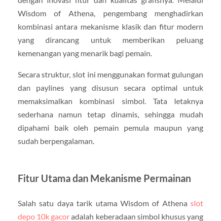
Wisdom of Athena, pengembang menghadirkan
kombinasi antara mekanisme klasik dan fitur modern
yang dirancang untuk memberikan peluang
kemenangan yang menarik bagi pemain.
Secara struktur, slot ini menggunakan format gulungan
dan paylines yang disusun secara optimal untuk
memaksimalkan kombinasi simbol. Tata letaknya
sederhana namun tetap dinamis, sehingga mudah
dipahami baik oleh pemain pemula maupun yang
sudah berpengalaman.
Fitur Utama dan Mekanisme Permainan
Salah satu daya tarik utama Wisdom of Athena
slot
depo 10k gacor
adalah keberadaan simbol khusus yang