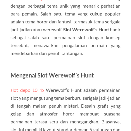
dengan berbagai tema unik yang menarik perhatian
para pemain. Salah satu tema yang cukup populer
adalah tema horor dan fantasi, termasuk tema serigala
jadi-jadian atau werewolf.
Slot Werewolf’s Hunt
hadir
sebagai salah satu permainan slot dengan konsep
tersebut, menawarkan pengalaman bermain yang
mendebarkan dan penuh tantangan.
Mengenal Slot Werewolf’s Hunt
slot depo 10 rb
Werewolf’s Hunt adalah permainan
slot yang mengusung tema berburu serigala jadi-jadian
di tengah malam penuh misteri. Desain grafis yang
gelap dan atmosfer horor membuat suasana
permainan terasa seru dan menegangkan. Biasanya,
slot ini memiliki layout standar dengan 5 gulungan dan