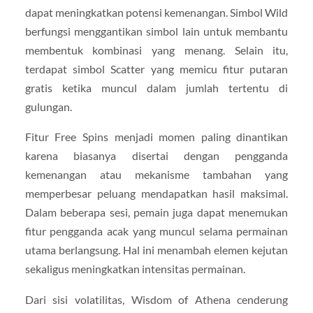
dapat meningkatkan potensi kemenangan. Simbol Wild
berfungsi menggantikan simbol lain untuk membantu
membentuk kombinasi yang menang. Selain itu,
terdapat simbol Scatter yang memicu fitur putaran
gratis ketika muncul dalam jumlah tertentu di
gulungan.
Fitur Free Spins menjadi momen paling dinantikan
karena biasanya disertai dengan pengganda
kemenangan atau mekanisme tambahan yang
memperbesar peluang mendapatkan hasil maksimal.
Dalam beberapa sesi, pemain juga dapat menemukan
fitur pengganda acak yang muncul selama permainan
utama berlangsung. Hal ini menambah elemen kejutan
sekaligus meningkatkan intensitas permainan.
Dari sisi volatilitas, Wisdom of Athena cenderung