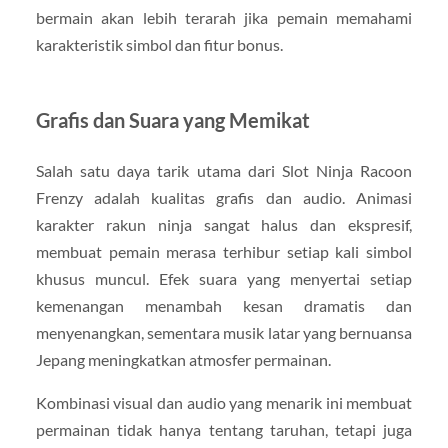
bermain akan lebih terarah jika pemain memahami
karakteristik simbol dan fitur bonus.
Grafis dan Suara yang Memikat
Salah satu daya tarik utama dari Slot Ninja Racoon
Frenzy adalah kualitas grafis dan audio. Animasi
karakter rakun ninja sangat halus dan ekspresif,
membuat pemain merasa terhibur setiap kali simbol
khusus muncul. Efek suara yang menyertai setiap
kemenangan menambah kesan dramatis dan
menyenangkan, sementara musik latar yang bernuansa
Jepang meningkatkan atmosfer permainan.
Kombinasi visual dan audio yang menarik ini membuat
permainan tidak hanya tentang taruhan, tetapi juga