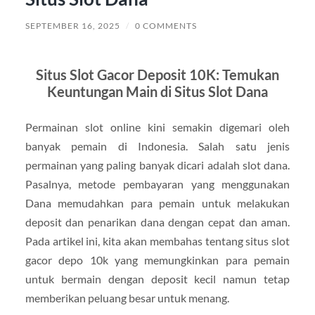
SEPTEMBER 16, 2025
/
0 COMMENTS
Situs Slot Gacor Deposit 10K: Temukan
Keuntungan Main di Situs Slot Dana
Permainan slot online kini semakin digemari oleh
banyak pemain di Indonesia. Salah satu jenis
permainan yang paling banyak dicari adalah slot dana.
Pasalnya, metode pembayaran yang menggunakan
Dana memudahkan para pemain untuk melakukan
deposit dan penarikan dana dengan cepat dan aman.
Pada artikel ini, kita akan membahas tentang situs slot
gacor depo 10k yang memungkinkan para pemain
untuk bermain dengan deposit kecil namun tetap
memberikan peluang besar untuk menang.