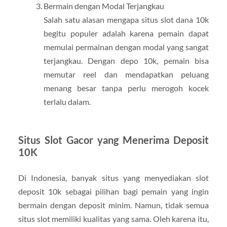
Bermain dengan Modal Terjangkau
Salah satu alasan mengapa situs slot dana 10k
begitu populer adalah karena pemain dapat
memulai permainan dengan modal yang sangat
terjangkau. Dengan depo 10k, pemain bisa
memutar reel dan mendapatkan peluang
menang besar tanpa perlu merogoh kocek
terlalu dalam.
Situs Slot Gacor yang Menerima Deposit
10K
Di Indonesia, banyak situs yang menyediakan slot
deposit 10k sebagai pilihan bagi pemain yang ingin
bermain dengan deposit minim. Namun, tidak semua
situs slot memiliki kualitas yang sama. Oleh karena itu,