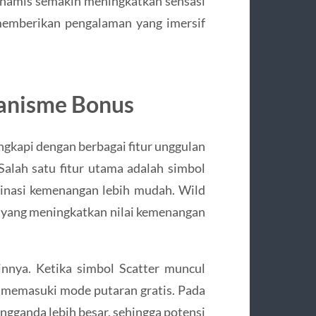
dinamis semakin meningkatkan sensasi
memberikan pengalaman yang imersif
anisme Bonus
ilengkapi dengan berbagai fitur unggulan
Salah satu fitur utama adalah simbol
nasi kemenangan lebih mudah. Wild
) yang meningkatkan nilai kemenangan
innya. Ketika simbol Scatter muncul
 memasuki mode putaran gratis. Pada
gganda lebih besar, sehingga potensi