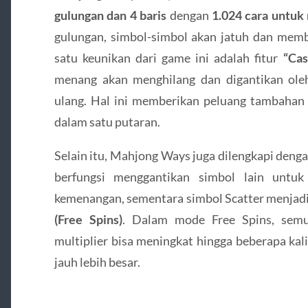
gulungan dan 4 baris
dengan
1.024 cara untu
gulungan, simbol-simbol akan jatuh dan mem
satu keunikan dari game ini adalah fitur
“Cas
menang akan menghilang dan digantikan ole
ulang. Hal ini memberikan peluang tambaha
dalam satu putaran.
Selain itu, Mahjong Ways juga dilengkapi deng
berfungsi menggantikan simbol lain unt
kemenangan, sementara simbol Scatter menja
(Free Spins)
. Dalam mode Free Spins, semu
multiplier bisa meningkat hingga beberapa ka
jauh lebih besar.