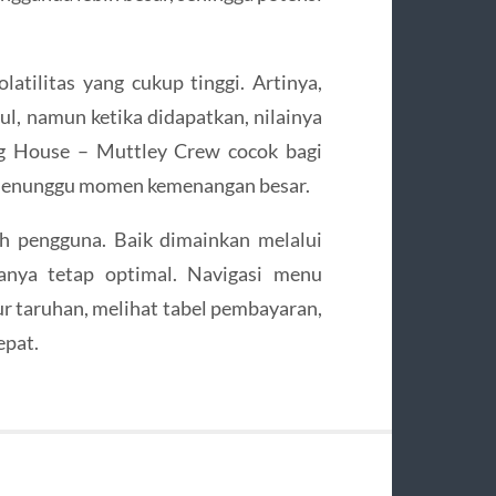
latilitas yang cukup tinggi. Artinya,
l, namun ketika didapatkan, nilainya
og House – Muttley Crew cocok bagi
 menunggu momen kemenangan besar.
h pengguna. Baik dimainkan melalui
anya tetap optimal. Navigasi menu
taruhan, melihat tabel pembayaran,
epat.