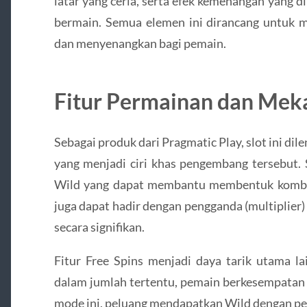
latar yang ceria, serta efek kemenangan yang 
bermain. Semua elemen ini dirancang untuk 
dan menyenangkan bagi pemain.
Fitur Permainan dan Mek
Sebagai produk dari
Pragmatic Play
, slot ini d
yang menjadi ciri khas pengembang tersebut. 
Wild yang dapat membantu membentuk kombi
juga dapat hadir dengan pengganda (multiplier
secara signifikan.
Fitur Free Spins menjadi daya tarik utama la
dalam jumlah tertentu, pemain berkesempatan
mode ini, peluang mendapatkan Wild dengan pen