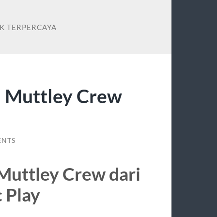
AK TERPERCAYA
– Muttley Crew
ENTS
Muttley Crew dari
 Play