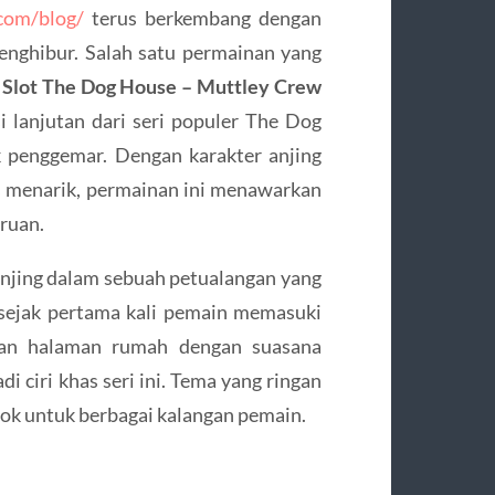
.com/blog/
terus berkembang dengan
nghibur. Salah satu permainan yang
h
Slot The Dog House – Muttley Crew
i lanjutan dari seri populer The Dog
 penggemar. Dengan karakter anjing
nus menarik, permainan ini menawarkan
ruan.
anjing dalam sebuah petualangan yang
sejak pertama kali pemain memasuki
kan halaman rumah dengan suasana
i ciri khas seri ini. Tema yang ringan
ok untuk berbagai kalangan pemain.