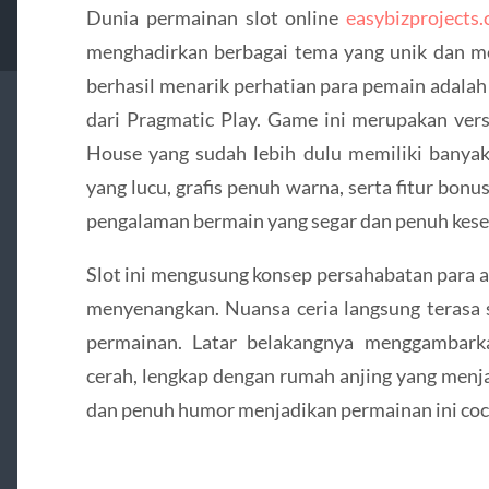
Dunia permainan slot online
easybizprojects
menghadirkan berbagai tema yang unik dan me
berhasil menarik perhatian para pemain adala
dari
Pragmatic Play
. Game ini merupakan vers
House yang sudah lebih dulu memiliki banyak
yang lucu, grafis penuh warna, serta fitur bo
pengalaman bermain yang segar dan penuh kese
Slot ini mengusung konsep persahabatan para 
menyenangkan. Nuansa ceria langsung terasa 
permainan. Latar belakangnya menggambar
cerah, lengkap dengan rumah anjing yang menjad
dan penuh humor menjadikan permainan ini coc