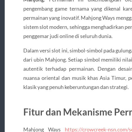
pengembang game ternama yang dikenal kar
permainan yang inovatif. Mahjong Ways mengg
sistem slot modern, sehingga menghadirkan pe
penggemar judi online di seluruh dunia.
Dalam versi slot ini, simbol-simbol pada gulu
dari ubin Mahjong. Setiap simbol memiliki nila
autentik terhadap permainan. Dengan desai
nuansa oriental dan musik khas Asia Timur, 
klasik yang penuh keberuntungan dan strategi.
Fitur dan Mekanisme Per
Mahjong Ways
https://crowcreek-nsn.com/se