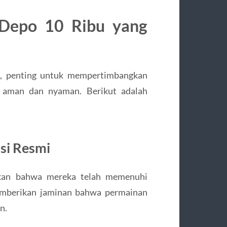
t Depo 10 Ribu yang
bu, penting untuk mempertimbangkan
 aman dan nyaman. Berikut adalah
nsi Resmi
ukkan bahwa mereka telah memenuhi
memberikan jaminan bahwa permainan
n.