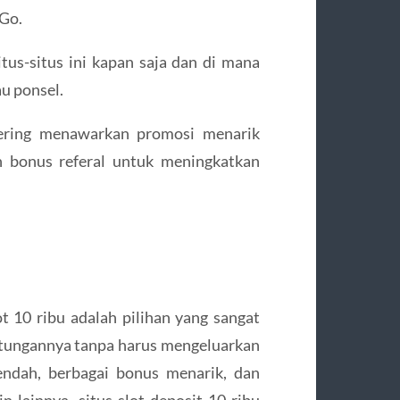
 Go.
us-situs ini kapan saja dan di mana
au ponsel.
sering menawarkan promosi menarik
an bonus referal untuk meningkatkan
ot 10 ribu adalah pilihan yang sangat
ntungannya tanpa harus mengeluarkan
endah, berbagai bonus menarik, dan