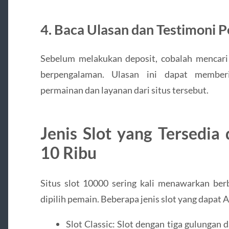
4. Baca Ulasan dan Testimoni 
Sebelum melakukan deposit, cobalah mencari 
berpengalaman. Ulasan ini dapat member
permainan dan layanan dari situs tersebut.
Jenis Slot yang Tersedia 
10 Ribu
Situs slot 10000 sering kali menawarkan berb
dipilih pemain. Beberapa jenis slot yang dapat 
Slot Classic: Slot dengan tiga gulungan 