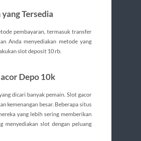
 yang Tersedia
tode pembayaran, termasuk transfer
ilihan Anda menyediakan metode yang
kukan slot deposit 10 rb.
 Gacor Depo 10k
 yang dicari banyak pemain. Slot gacor
an kemenangan besar. Beberapa situs
 mereka yang lebih sering memberikan
ang menyediakan slot dengan peluang