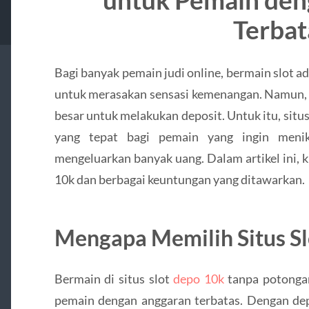
Terbat
Bagi banyak pemain judi online, bermain slot a
untuk merasakan sensasi kemenangan. Namun, 
besar untuk melakukan deposit. Untuk itu, situs 
yang tepat bagi pemain yang ingin menik
mengeluarkan banyak uang. Dalam artikel ini, 
10k dan berbagai keuntungan yang ditawarkan.
Mengapa Memilih Situs Sl
Bermain di situs slot
depo 10k
tanpa potongan
pemain dengan anggaran terbatas. Dengan dep