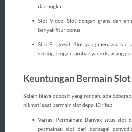
dan angka.
Slot Video: Slot dengan grafis dan ani
banyak fitur bonus.
Slot Progresif: Slot yang menawarkan 
seiring dengan taruhan yang dipasang pe
Keuntungan Bermain Slot 
Selain biaya deposit yang rendah, ada bebera
nikmati saat bermain slot depo 10 ribu:
Variasi Permainan: Banyak situs slot 
permainan slot dari berbagai penyedia