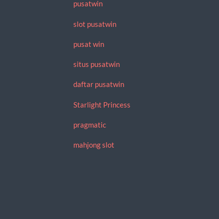
pusatwin
slot pusatwin
pusat win
situs pusatwin
daftar pusatwin
Starlight Princess
pragmatic
mahjong slot