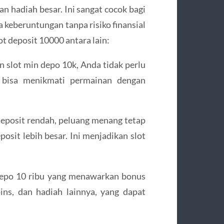
hadiah besar. Ini sangat cocok bagi
keberuntungan tanpa risiko finansial
t deposit 10000 antara lain:
slot min depo 10k, Anda tidak perlu
 bisa menikmati permainan dengan
posit rendah, peluang menang tetap
sit lebih besar. Ini menjadikan slot
depo 10 ribu yang menawarkan bonus
pins, dan hadiah lainnya, yang dapat