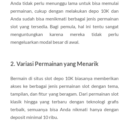
Anda tidak perlu menunggu lama untuk bisa memulai
permainan, cukup dengan melakukan depo 10K dan
Anda sudah bisa menikmati berbagai jenis permainan
slot yang tersedia. Bagi pemula, hal ini tentu sangat
menguntungkan karena mereka tidak perlu
mengeluarkan modal besar di awal.
2. Variasi Permainan yang Menarik
Bermain di situs slot depo 10K biasanya memberikan
akses ke berbagai jenis permainan slot dengan tema,
tampilan, dan fitur yang beragam. Dari permainan slot
klasik hingga yang terbaru dengan teknologi grafis
terbaik, semuanya bisa Anda nikmati hanya dengan
deposit minimal 10 ribu.