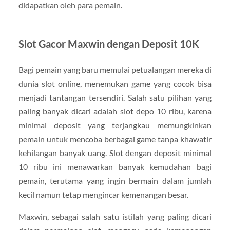
didapatkan oleh para pemain.
Slot Gacor Maxwin dengan Deposit 10K
Bagi pemain yang baru memulai petualangan mereka di
dunia slot online, menemukan game yang cocok bisa
menjadi tantangan tersendiri. Salah satu pilihan yang
paling banyak dicari adalah slot depo 10 ribu, karena
minimal deposit yang terjangkau memungkinkan
pemain untuk mencoba berbagai game tanpa khawatir
kehilangan banyak uang. Slot dengan deposit minimal
10 ribu ini menawarkan banyak kemudahan bagi
pemain, terutama yang ingin bermain dalam jumlah
kecil namun tetap mengincar kemenangan besar.
Maxwin, sebagai salah satu istilah yang paling dicari