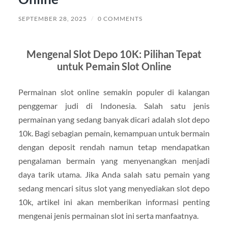
SEPTEMBER 28, 2025
/
0 COMMENTS
Mengenal Slot Depo 10K: Pilihan Tepat
untuk Pemain Slot Online
Permainan slot online semakin populer di kalangan
penggemar judi di Indonesia. Salah satu jenis
permainan yang sedang banyak dicari adalah slot depo
10k. Bagi sebagian pemain, kemampuan untuk bermain
dengan deposit rendah namun tetap mendapatkan
pengalaman bermain yang menyenangkan menjadi
daya tarik utama. Jika Anda salah satu pemain yang
sedang mencari situs slot yang menyediakan slot depo
10k, artikel ini akan memberikan informasi penting
mengenai jenis permainan slot ini serta manfaatnya.