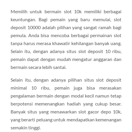
Memilih untuk bermain slot 10k memiliki berbagai
keuntungan. Bagi pemain yang baru memulai, slot
deposit 10000 adalah pilihan yang sangat ramah bagi
pemula. Anda bisa mencoba berbagai permainan slot
tanpa harus merasa khawatir kehilangan banyak uang.
Selain itu, dengan adanya situs slot deposit 10 ribu,
pemain dapat dengan mudah mengatur anggaran dan
bermain secara lebih santai.
Selain itu, dengan adanya pilihan situs slot deposit
minimal 10 ribu, pemain juga bisa merasakan
pengalaman bermain dengan modal kecil namun tetap
berpotensi memenangkan hadiah yang cukup besar.
Banyak situs yang menawarkan slot gacor depo 10k,
yang berarti peluang untuk mendapatkan kemenangan
semakin tinggi.