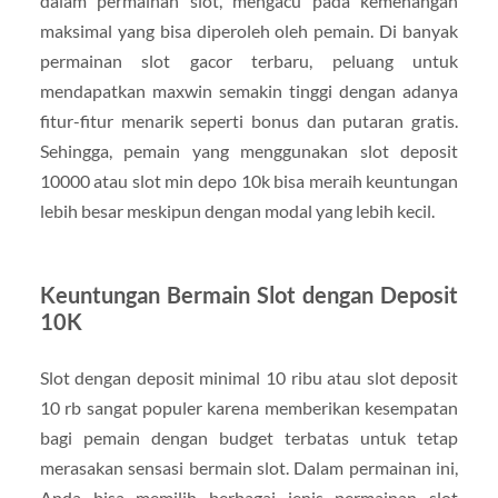
dalam permainan slot, mengacu pada kemenangan
maksimal yang bisa diperoleh oleh pemain. Di banyak
permainan slot gacor terbaru, peluang untuk
mendapatkan maxwin semakin tinggi dengan adanya
fitur-fitur menarik seperti bonus dan putaran gratis.
Sehingga, pemain yang menggunakan slot deposit
10000 atau slot min depo 10k bisa meraih keuntungan
lebih besar meskipun dengan modal yang lebih kecil.
Keuntungan Bermain Slot dengan Deposit
10K
Slot dengan deposit minimal 10 ribu atau slot deposit
10 rb sangat populer karena memberikan kesempatan
bagi pemain dengan budget terbatas untuk tetap
merasakan sensasi bermain slot. Dalam permainan ini,
Anda bisa memilih berbagai jenis permainan slot