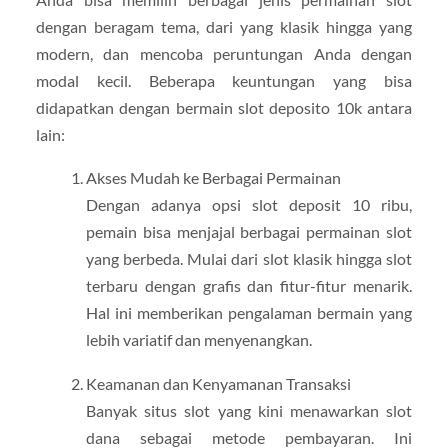
dengan beragam tema, dari yang klasik hingga yang
modern, dan mencoba peruntungan Anda dengan
modal kecil. Beberapa keuntungan yang bisa
didapatkan dengan bermain slot deposito 10k antara
lain:
Akses Mudah ke Berbagai Permainan
Dengan adanya opsi slot deposit 10 ribu,
pemain bisa menjajal berbagai permainan slot
yang berbeda. Mulai dari slot klasik hingga slot
terbaru dengan grafis dan fitur-fitur menarik.
Hal ini memberikan pengalaman bermain yang
lebih variatif dan menyenangkan.
Keamanan dan Kenyamanan Transaksi
Banyak situs slot yang kini menawarkan slot
dana sebagai metode pembayaran. Ini