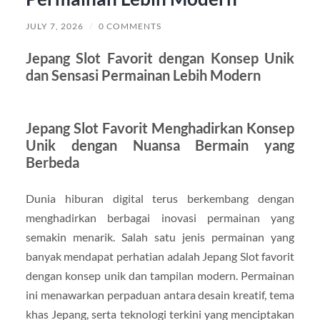
JULY 7, 2026
/
0 COMMENTS
Jepang Slot Favorit dengan Konsep Unik
dan Sensasi Permainan Lebih Modern
Jepang Slot Favorit Menghadirkan Konsep
Unik dengan Nuansa Bermain yang
Berbeda
Dunia hiburan digital terus berkembang dengan
menghadirkan berbagai inovasi permainan yang
semakin menarik. Salah satu jenis permainan yang
banyak mendapat perhatian adalah Jepang Slot favorit
dengan konsep unik dan tampilan modern. Permainan
ini menawarkan perpaduan antara desain kreatif, tema
khas Jepang, serta teknologi terkini yang menciptakan