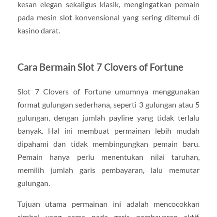
kesan elegan sekaligus klasik, mengingatkan pemain
pada mesin slot konvensional yang sering ditemui di
kasino darat.
Cara Bermain Slot 7 Clovers of Fortune
Slot 7 Clovers of Fortune umumnya menggunakan
format gulungan sederhana, seperti 3 gulungan atau 5
gulungan, dengan jumlah payline yang tidak terlalu
banyak. Hal ini membuat permainan lebih mudah
dipahami dan tidak membingungkan pemain baru.
Pemain hanya perlu menentukan nilai taruhan,
memilih jumlah garis pembayaran, lalu memutar
gulungan.
Tujuan utama permainan ini adalah mencocokkan
simbol yang sama pada garis pembayaran aktif.