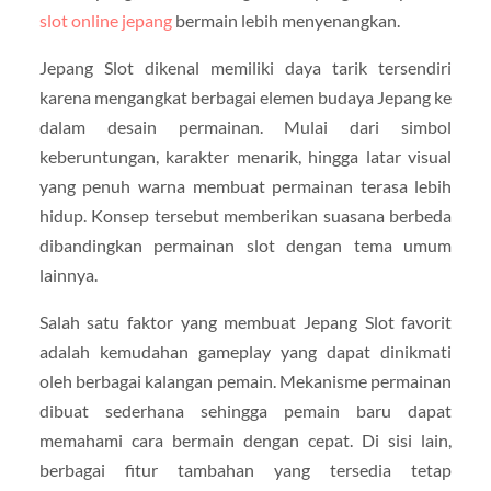
slot online jepang
bermain lebih menyenangkan.
Jepang Slot dikenal memiliki daya tarik tersendiri
karena mengangkat berbagai elemen budaya Jepang ke
dalam desain permainan. Mulai dari simbol
keberuntungan, karakter menarik, hingga latar visual
yang penuh warna membuat permainan terasa lebih
hidup. Konsep tersebut memberikan suasana berbeda
dibandingkan permainan slot dengan tema umum
lainnya.
Salah satu faktor yang membuat Jepang Slot favorit
adalah kemudahan gameplay yang dapat dinikmati
oleh berbagai kalangan pemain. Mekanisme permainan
dibuat sederhana sehingga pemain baru dapat
memahami cara bermain dengan cepat. Di sisi lain,
berbagai fitur tambahan yang tersedia tetap