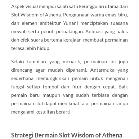
Aspek visual menjadi salah satu keunggulan utama dari
Slot Wisdom of Athena. Penggunaan warna emas, biru,
dan elemen arsitektur Yunani menciptakan suasana
mewah serta penuh petualangan. Animasi yang halus
dan efek suara bertema kerajaan membuat permainan
terasa lebih hidup.
Selain tampilan yang menarik, permainan ini juga
dirancang agar mudah dipahami. Antarmuka yang
sederhana memungkinkan pemain untuk mengenali
fungsi setiap tombol dan fitur dengan cepat. Baik
pemain baru maupun yang sudah terbiasa dengan
permainan slot dapat menikmati alur permainan tanpa
mengalami kesulitan berarti.
Strategi Bermain Slot Wisdom of Athena