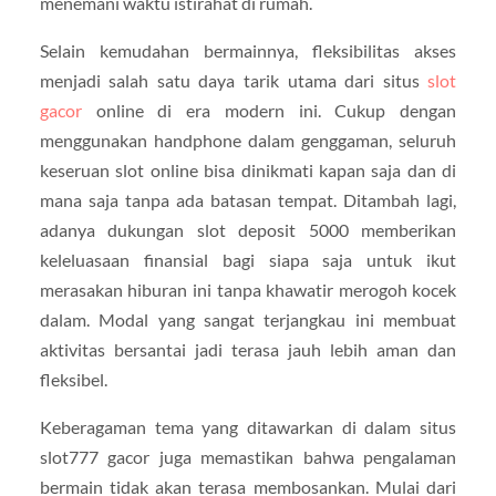
menemani waktu istirahat di rumah.
Selain kemudahan bermainnya, fleksibilitas akses
menjadi salah satu daya tarik utama dari situs
slot
gacor
online di era modern ini. Cukup dengan
menggunakan handphone dalam genggaman, seluruh
keseruan slot online bisa dinikmati kapan saja dan di
mana saja tanpa ada batasan tempat. Ditambah lagi,
adanya dukungan slot deposit 5000 memberikan
keleluasaan finansial bagi siapa saja untuk ikut
merasakan hiburan ini tanpa khawatir merogoh kocek
dalam. Modal yang sangat terjangkau ini membuat
aktivitas bersantai jadi terasa jauh lebih aman dan
fleksibel.
Keberagaman tema yang ditawarkan di dalam situs
slot777 gacor juga memastikan bahwa pengalaman
bermain tidak akan terasa membosankan. Mulai dari