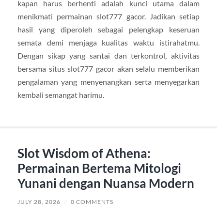
kapan harus berhenti adalah kunci utama dalam
menikmati permainan slot777 gacor. Jadikan setiap
hasil yang diperoleh sebagai pelengkap keseruan
semata demi menjaga kualitas waktu istirahatmu.
Dengan sikap yang santai dan terkontrol, aktivitas
bersama situs slot777 gacor akan selalu memberikan
pengalaman yang menyenangkan serta menyegarkan
kembali semangat harimu.
Slot Wisdom of Athena:
Permainan Bertema Mitologi
Yunani dengan Nuansa Modern
JULY 28, 2026
/
0 COMMENTS