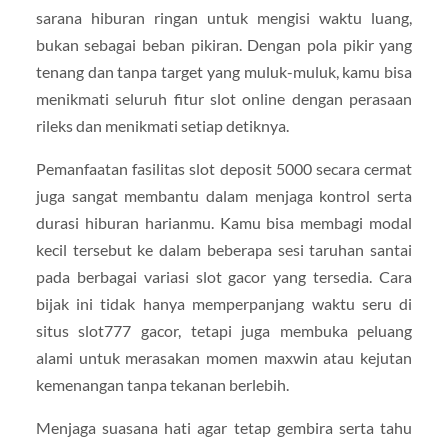
sarana hiburan ringan untuk mengisi waktu luang,
bukan sebagai beban pikiran. Dengan pola pikir yang
tenang dan tanpa target yang muluk-muluk, kamu bisa
menikmati seluruh fitur slot online dengan perasaan
rileks dan menikmati setiap detiknya.
Pemanfaatan fasilitas slot deposit 5000 secara cermat
juga sangat membantu dalam menjaga kontrol serta
durasi hiburan harianmu. Kamu bisa membagi modal
kecil tersebut ke dalam beberapa sesi taruhan santai
pada berbagai variasi slot gacor yang tersedia. Cara
bijak ini tidak hanya memperpanjang waktu seru di
situs slot777 gacor, tetapi juga membuka peluang
alami untuk merasakan momen maxwin atau kejutan
kemenangan tanpa tekanan berlebih.
Menjaga suasana hati agar tetap gembira serta tahu