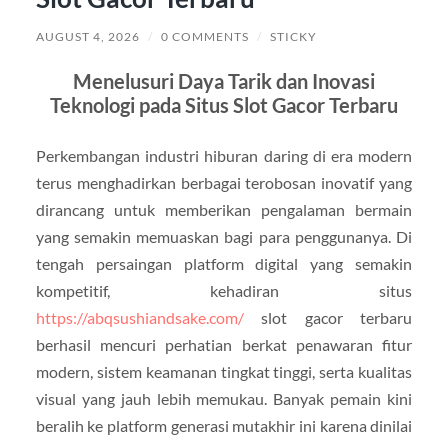
AUGUST 4, 2026
/
0 COMMENTS
/
STICKY
Menelusuri Daya Tarik dan Inovasi
Teknologi pada Situs Slot Gacor Terbaru
Perkembangan industri hiburan daring di era modern
terus menghadirkan berbagai terobosan inovatif yang
dirancang untuk memberikan pengalaman bermain
yang semakin memuaskan bagi para penggunanya. Di
tengah persaingan platform digital yang semakin
kompetitif, kehadiran situs
https://abqsushiandsake.com/
slot gacor terbaru
berhasil mencuri perhatian berkat penawaran fitur
modern, sistem keamanan tingkat tinggi, serta kualitas
visual yang jauh lebih memukau. Banyak pemain kini
beralih ke platform generasi mutakhir ini karena dinilai