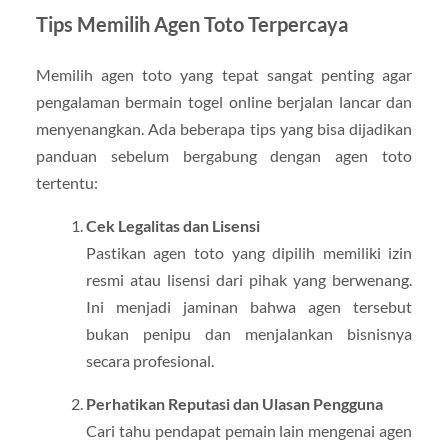
Tips Memilih Agen Toto Terpercaya
Memilih agen toto yang tepat sangat penting agar
pengalaman bermain togel online berjalan lancar dan
menyenangkan. Ada beberapa tips yang bisa dijadikan
panduan sebelum bergabung dengan agen toto
tertentu:
Cek Legalitas dan Lisensi
Pastikan agen toto yang dipilih memiliki izin
resmi atau lisensi dari pihak yang berwenang.
Ini menjadi jaminan bahwa agen tersebut
bukan penipu dan menjalankan bisnisnya
secara profesional.
Perhatikan Reputasi dan Ulasan Pengguna
Cari tahu pendapat pemain lain mengenai agen