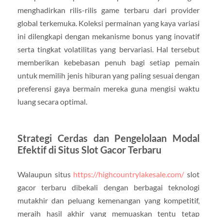
menghadirkan rilis-rilis game terbaru dari provider
global terkemuka. Koleksi permainan yang kaya variasi
ini dilengkapi dengan mekanisme bonus yang inovatif
serta tingkat volatilitas yang bervariasi. Hal tersebut
memberikan kebebasan penuh bagi setiap pemain
untuk memilih jenis hiburan yang paling sesuai dengan
preferensi gaya bermain mereka guna mengisi waktu
luang secara optimal.
Strategi Cerdas dan Pengelolaan Modal
Efektif di Situs Slot Gacor Terbaru
Walaupun situs
https://highcountrylakesale.com/
slot
gacor terbaru dibekali dengan berbagai teknologi
mutakhir dan peluang kemenangan yang kompetitif,
meraih hasil akhir yang memuaskan tentu tetap