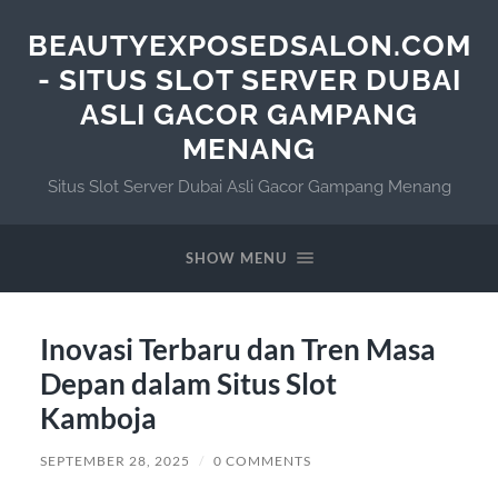
BEAUTYEXPOSEDSALON.COM
- SITUS SLOT SERVER DUBAI
ASLI GACOR GAMPANG
MENANG
Situs Slot Server Dubai Asli Gacor Gampang Menang
SHOW MENU
Inovasi Terbaru dan Tren Masa
Depan dalam Situs Slot
Kamboja
SEPTEMBER 28, 2025
/
0 COMMENTS