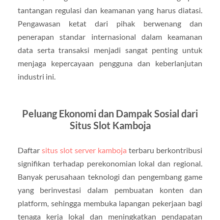
tantangan regulasi dan keamanan yang harus diatasi.
Pengawasan ketat dari pihak berwenang dan
penerapan standar internasional dalam keamanan
data serta transaksi menjadi sangat penting untuk
menjaga kepercayaan pengguna dan keberlanjutan
industri ini.
Peluang Ekonomi dan Dampak Sosial dari
Situs Slot Kamboja
Daftar
situs slot server kamboja
terbaru berkontribusi
signifikan terhadap perekonomian lokal dan regional.
Banyak perusahaan teknologi dan pengembang game
yang berinvestasi dalam pembuatan konten dan
platform, sehingga membuka lapangan pekerjaan bagi
tenaga kerja lokal dan meningkatkan pendapatan