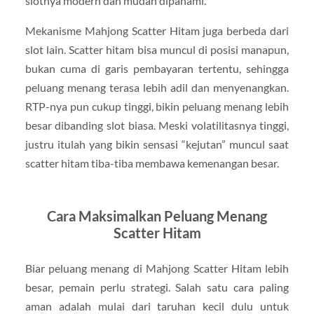
slotnya modern dan mudah dipahami.
Mekanisme Mahjong Scatter Hitam juga berbeda dari
slot lain. Scatter hitam bisa muncul di posisi manapun,
bukan cuma di garis pembayaran tertentu, sehingga
peluang menang terasa lebih adil dan menyenangkan.
RTP-nya pun cukup tinggi, bikin peluang menang lebih
besar dibanding slot biasa. Meski volatilitasnya tinggi,
justru itulah yang bikin sensasi “kejutan” muncul saat
scatter hitam tiba-tiba membawa kemenangan besar.
Cara Maksimalkan Peluang Menang
Scatter Hitam
Biar peluang menang di Mahjong Scatter Hitam lebih
besar, pemain perlu strategi. Salah satu cara paling
aman adalah mulai dari taruhan kecil dulu untuk