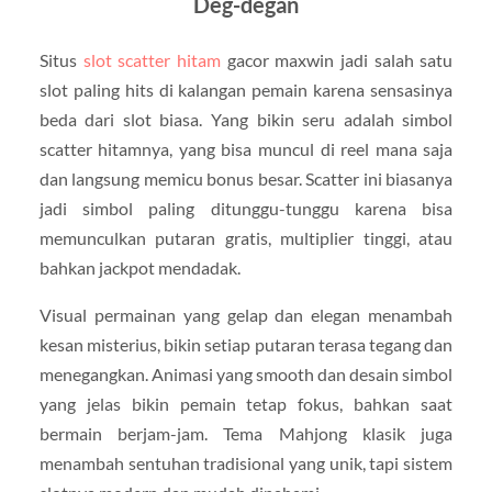
Deg-degan
Situs
slot scatter hitam
gacor maxwin jadi salah satu
slot paling hits di kalangan pemain karena sensasinya
beda dari slot biasa. Yang bikin seru adalah simbol
scatter hitamnya, yang bisa muncul di reel mana saja
dan langsung memicu bonus besar. Scatter ini biasanya
jadi simbol paling ditunggu-tunggu karena bisa
memunculkan putaran gratis, multiplier tinggi, atau
bahkan jackpot mendadak.
Visual permainan yang gelap dan elegan menambah
kesan misterius, bikin setiap putaran terasa tegang dan
menegangkan. Animasi yang smooth dan desain simbol
yang jelas bikin pemain tetap fokus, bahkan saat
bermain berjam-jam. Tema Mahjong klasik juga
menambah sentuhan tradisional yang unik, tapi sistem