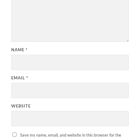
NAME
*
EMAIL
*
WEBSITE
Save my name, email, and website in this browser for the