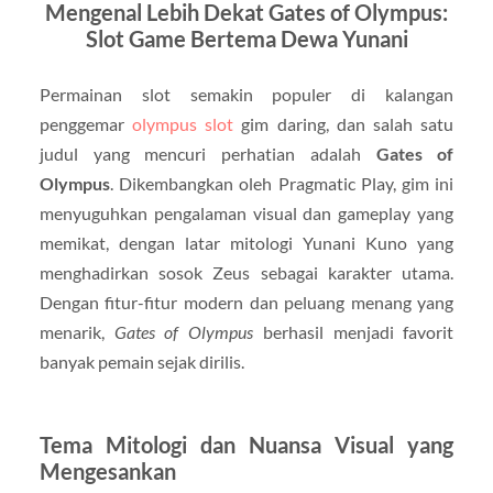
Mengenal
Lebih
Dekat
Gates
of
Olympus:
Slot
Game
Bertema
Dewa
Yunani
Permainan
slot
semakin
populer
di
kalangan
penggemar
olympus slot
gim
daring,
dan
salah
satu
judul
yang
mencuri
perhatian
adalah
Gates
of
Olympus
.
Dikembangkan
oleh
Pragmatic
Play,
gim
ini
menyuguhkan
pengalaman
visual
dan
gameplay
yang
memikat,
dengan
latar
mitologi
Yunani
Kuno
yang
menghadirkan
sosok
Zeus
sebagai
karakter
utama.
Dengan
fitur-
fitur
modern
dan
peluang
menang
yang
menarik,
Gates
of
Olympus
berhasil
menjadi
favorit
banyak
pemain
sejak
dirilis.
Tema
Mitologi
dan
Nuansa
Visual
yang
Mengesankan