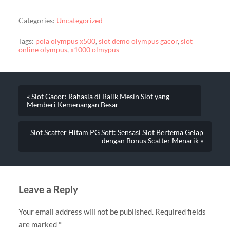
Categories:
Uncategorized
Tags:
pola olympus x500
,
slot demo olympus gacor
,
slot
online olympus
,
x1000 olmypus
« Slot Gacor: Rahasia di Balik Mesin Slot yang
Memberi Kemenangan Besar
Slot Scatter Hitam PG Soft: Sensasi Slot Bertema Gelap
dengan Bonus Scatter Menarik »
Leave a Reply
Your email address will not be published.
Required fields
are marked
*