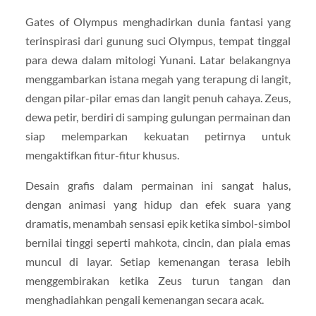
Gates
of
Olympus
menghadirkan
dunia
fantasi
yang
terinspirasi
dari
gunung
suci
Olympus,
tempat
tinggal
para
dewa
dalam
mitologi
Yunani.
Latar
belakangnya
menggambarkan
istana
megah
yang
terapung
di
langit,
dengan
pilar-
pilar
emas
dan
langit
penuh
cahaya.
Zeus,
dewa
petir,
berdiri
di
samping
gulungan
permainan
dan
siap
melemparkan
kekuatan
petirnya
untuk
mengaktifkan
fitur-
fitur
khusus.
Desain
grafis
dalam
permainan
ini
sangat
halus,
dengan
animasi
yang
hidup
dan
efek
suara
yang
dramatis,
menambah
sensasi
epik
ketika
simbol-
simbol
bernilai
tinggi
seperti
mahkota,
cincin,
dan
piala
emas
muncul
di
layar.
Setiap
kemenangan
terasa
lebih
menggembirakan
ketika
Zeus
turun
tangan
dan
menghadiahkan
pengali
kemenangan
secara
acak.