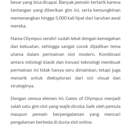
besar
yang
bisa
dicapai.
Banyak
pemain
tertarik
karena
tantangan
yang
diberikan
gim
ini,
serta
kemungkinan
memenangkan
hingga
5.000
kali
lipat
dari
taruhan
awal
mereka.
Nama
Olympus
sendiri
sudah
lekat
dengan
kemegahan
dan
kekuatan,
sehingga
sangat
cocok
dijadikan
tema
utama
dalam
permainan
slot
modern.
Kombinasi
antara
mitologi
klasik
dan
inovasi
teknologi
membuat
permainan
ini
tidak
hanya
seru
dimainkan,
tetapi
juga
menarik
untuk
dieksplorasi
dari
sisi
visual
dan
strateginya.
Dengan
semua
elemen
ini,
Gates
of
Olympus
menjadi
salah
satu
gim
slot
yang
wajib
dicoba,
baik
oleh
pemula
maupun
pemain
berpengalaman
yang
mencari
pengalaman
berbeda
di
dunia
slot
online.