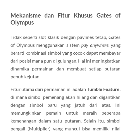
Mekanisme
dan
Fitur
Khusus
Gates
of
Olympus
Tidak
seperti
slot
klasik
dengan
paylines
tetap,
Gates
of
Olympus
menggunakan
sistem
pay
anywhere
,
yang
berarti
kombinasi
simbol
yang
cocok
dapat
membayar
dari
posisi
mana
pun
di
gulungan.
Hal
ini
meningkatkan
dinamika
permainan
dan
membuat
setiap
putaran
penuh
kejutan.
Fitur
utama
dari
permainan
ini
adalah
Tumble
Feature
,
di
mana
simbol
pemenang
akan
hilang
dan
digantikan
dengan
simbol
baru
yang
jatuh
dari
atas.
Ini
memungkinkan
pemain
untuk
meraih
beberapa
kemenangan
dalam
satu
putaran.
Selain
itu,
simbol
pengali (
Multiplier)
yang
muncul
bisa
memiliki
nilai