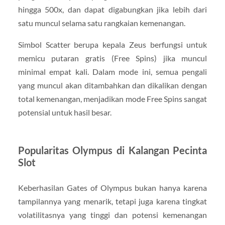
hingga
500x,
dan
dapat
digabungkan
jika
lebih
dari
satu
muncul
selama
satu
rangkaian
kemenangan.
Simbol
Scatter
berupa
kepala
Zeus
berfungsi
untuk
memicu
putaran
gratis (
Free
Spins)
jika
muncul
minimal
empat
kali.
Dalam
mode
ini,
semua
pengali
yang
muncul
akan
ditambahkan
dan
dikalikan
dengan
total
kemenangan,
menjadikan
mode
Free
Spins
sangat
potensial
untuk
hasil
besar.
Popularitas
Olympus
di
Kalangan
Pecinta
Slot
Keberhasilan
Gates
of
Olympus
bukan
hanya
karena
tampilannya
yang
menarik,
tetapi
juga
karena
tingkat
volatilitasnya
yang
tinggi
dan
potensi
kemenangan