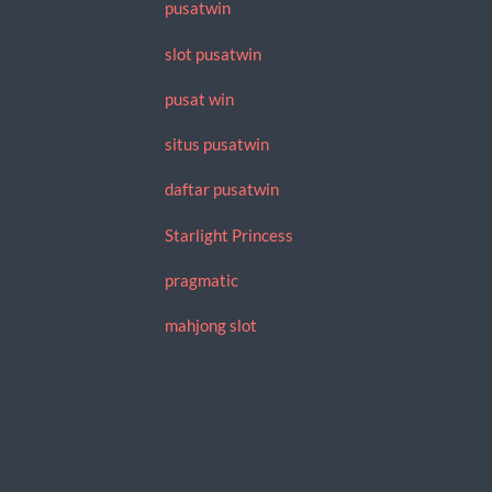
pusatwin
slot pusatwin
pusat win
situs pusatwin
daftar pusatwin
Starlight Princess
pragmatic
mahjong slot