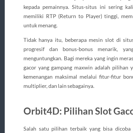
kepada pemainnya. Situs-situs ini sering k
memiliki RTP (Return to Player) tinggi, mem
untuk menang.
Tidak hanya itu, beberapa mesin slot di situ
progresif dan bonus-bonus menarik, yan
menguntungkan. Bagi mereka yang ingin meras
gacor yang gampang maxwin adalah pilihan 
kemenangan maksimal melalui fitur-fitur bonu
multiplier, dan lain sebagainya.
Orbit4D: Pilihan Slot Gac
Salah satu pilihan terbaik yang bisa dicob