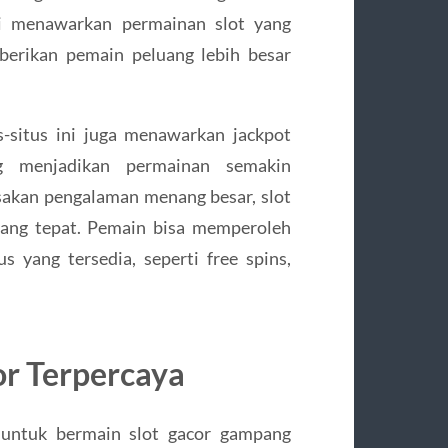
ali menawarkan permainan slot yang
berikan pemain peluang lebih besar
s-situs ini juga menawarkan jackpot
g menjadikan permainan semakin
akan pengalaman menang besar, slot
yang tepat. Pemain bisa memperoleh
s yang tersedia, seperti free spins,
or Terpercaya
a untuk bermain slot gacor gampang