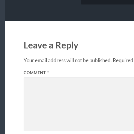
Leave a Reply
Your email address will not be published.
Required 
COMMENT
*