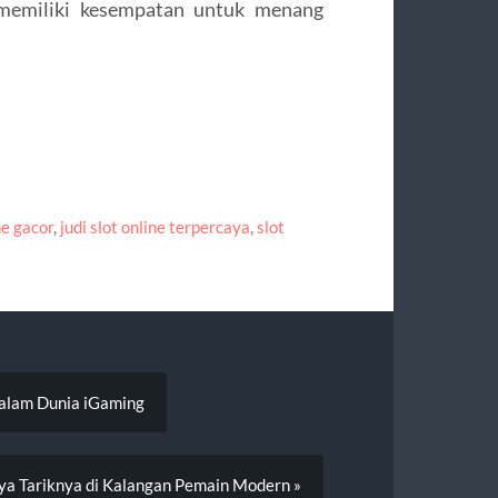
memiliki kesempatan untuk menang
ne gacor
,
judi slot online terpercaya
,
slot
dalam Dunia iGaming
aya Tariknya di Kalangan Pemain Modern »