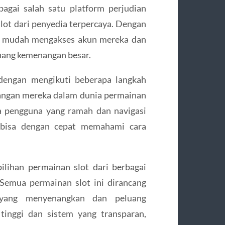
agai salah satu platform perjudian
lot dari penyedia terpercaya. Dengan
an mudah mengakses akun mereka dan
uang kemenangan besar.
dengan mengikuti beberapa langkah
angan mereka dalam dunia permainan
ka pengguna yang ramah dan navigasi
bisa dengan cepat memahami cara
lihan permainan slot dari berbagai
 Semua permainan slot ini dirancang
yang menyenangkan dan peluang
tinggi dan sistem yang transparan,