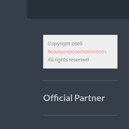
Copyright 2026
beautyexposedsalon.com
.
All rights reserved
Official Partner