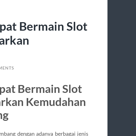
mpat Bermain Slot
arkan
MENTS
mpat Bermain Slot
arkan Kemudahan
ng
kembang dengan adanya berbagai jenis