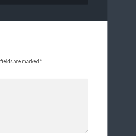
fields are marked
*