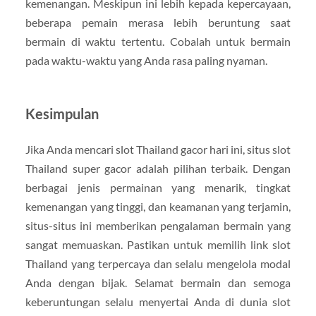
kemenangan. Meskipun ini lebih kepada kepercayaan,
beberapa pemain merasa lebih beruntung saat
bermain di waktu tertentu. Cobalah untuk bermain
pada waktu-waktu yang Anda rasa paling nyaman.
Kesimpulan
Jika Anda mencari slot Thailand gacor hari ini, situs slot
Thailand super gacor adalah pilihan terbaik. Dengan
berbagai jenis permainan yang menarik, tingkat
kemenangan yang tinggi, dan keamanan yang terjamin,
situs-situs ini memberikan pengalaman bermain yang
sangat memuaskan. Pastikan untuk memilih link slot
Thailand yang terpercaya dan selalu mengelola modal
Anda dengan bijak. Selamat bermain dan semoga
keberuntungan selalu menyertai Anda di dunia slot