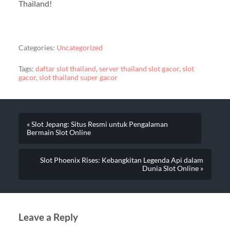
Thailand!
Categories:
Uncategorized
Tags:
daftar slot thailand
,
server thailand slot gacor
,
slot
gacor
,
slot thailand super gacor
« Slot Jepang: Situs Resmi untuk Pengalaman
Bermain Slot Online
Slot Phoenix Rises: Kebangkitan Legenda Api dalam
Dunia Slot Online »
Leave a Reply