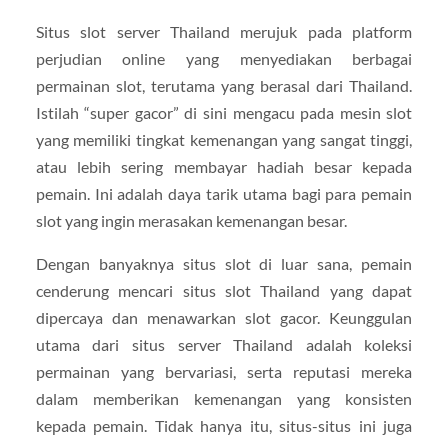
Situs slot server Thailand merujuk pada platform
perjudian online yang menyediakan berbagai
permainan slot, terutama yang berasal dari Thailand.
Istilah “super gacor” di sini mengacu pada mesin slot
yang memiliki tingkat kemenangan yang sangat tinggi,
atau lebih sering membayar hadiah besar kepada
pemain. Ini adalah daya tarik utama bagi para pemain
slot yang ingin merasakan kemenangan besar.
Dengan banyaknya situs slot di luar sana, pemain
cenderung mencari situs slot Thailand yang dapat
dipercaya dan menawarkan slot gacor. Keunggulan
utama dari situs server Thailand adalah koleksi
permainan yang bervariasi, serta reputasi mereka
dalam memberikan kemenangan yang konsisten
kepada pemain. Tidak hanya itu, situs-situs ini juga