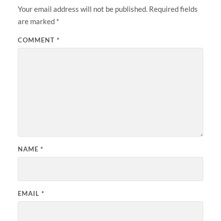
Your email address will not be published.
Required fields
are marked
*
COMMENT
*
NAME
*
EMAIL
*