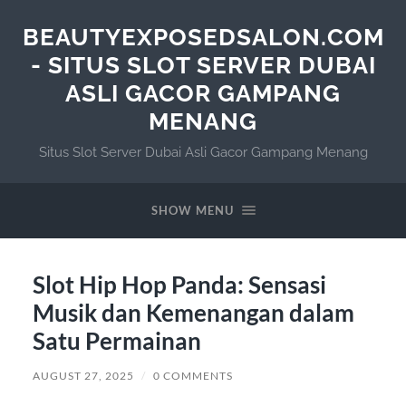
BEAUTYEXPOSEDSALON.COM
- SITUS SLOT SERVER DUBAI
ASLI GACOR GAMPANG
MENANG
Situs Slot Server Dubai Asli Gacor Gampang Menang
SHOW MENU
Slot Hip Hop Panda: Sensasi
Musik dan Kemenangan dalam
Satu Permainan
AUGUST 27, 2025
/
0 COMMENTS