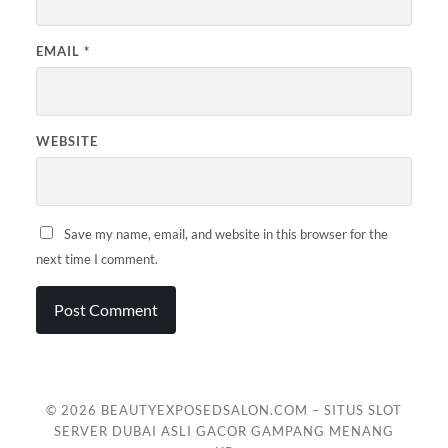
EMAIL
*
WEBSITE
Save my name, email, and website in this browser for the
next time I comment.
© 2026
BEAUTYEXPOSEDSALON.COM – SITUS SLOT
SERVER DUBAI ASLI GACOR GAMPANG MENANG