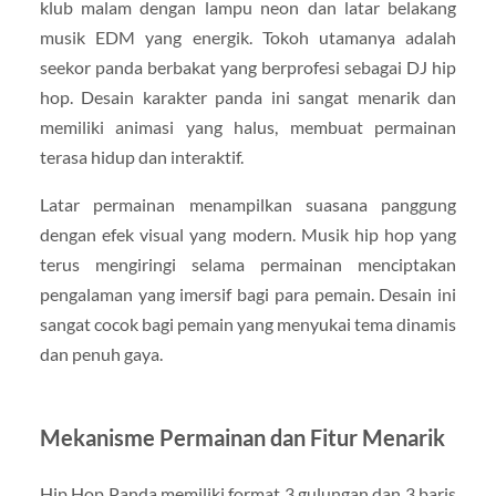
klub malam dengan lampu neon dan latar belakang
musik EDM yang energik. Tokoh utamanya adalah
seekor panda berbakat yang berprofesi sebagai DJ hip
hop. Desain karakter panda ini sangat menarik dan
memiliki animasi yang halus, membuat permainan
terasa hidup dan interaktif.
Latar permainan menampilkan suasana panggung
dengan efek visual yang modern. Musik hip hop yang
terus mengiringi selama permainan menciptakan
pengalaman yang imersif bagi para pemain. Desain ini
sangat cocok bagi pemain yang menyukai tema dinamis
dan penuh gaya.
Mekanisme Permainan dan Fitur Menarik
Hip Hop Panda memiliki format 3 gulungan dan 3 baris