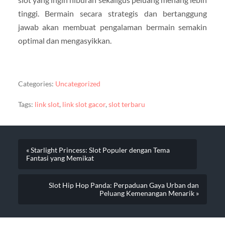
tinggi. Bermain secara strategis dan bertanggung
jawab akan membuat pengalaman bermain semakin
optimal dan mengasyikkan.
Categories:
Uncategorized
Tags:
link slot
,
link slot gacor
,
slot terbaru
« Starlight Princess: Slot Populer dengan Tema
Fantasi yang Memikat
Slot Hip Hop Panda: Perpaduan Gaya Urban dan
Peluang Kemenangan Menarik »