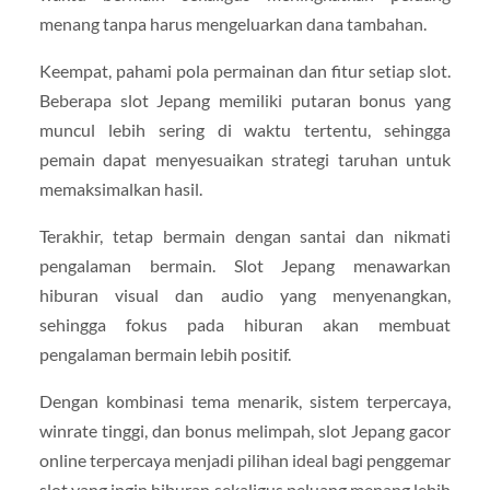
menang tanpa harus mengeluarkan dana tambahan.
Keempat, pahami pola permainan dan fitur setiap slot.
Beberapa slot Jepang memiliki putaran bonus yang
muncul lebih sering di waktu tertentu, sehingga
pemain dapat menyesuaikan strategi taruhan untuk
memaksimalkan hasil.
Terakhir, tetap bermain dengan santai dan nikmati
pengalaman bermain. Slot Jepang menawarkan
hiburan visual dan audio yang menyenangkan,
sehingga fokus pada hiburan akan membuat
pengalaman bermain lebih positif.
Dengan kombinasi tema menarik, sistem terpercaya,
winrate tinggi, dan bonus melimpah, slot Jepang gacor
online terpercaya menjadi pilihan ideal bagi penggemar
slot yang ingin hiburan sekaligus peluang menang lebih