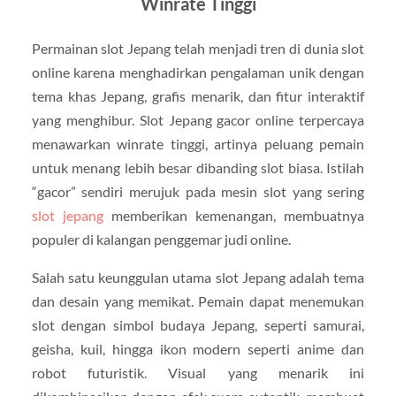
Winrate Tinggi
Permainan slot Jepang telah menjadi tren di dunia slot
online karena menghadirkan pengalaman unik dengan
tema khas Jepang, grafis menarik, dan fitur interaktif
yang menghibur. Slot Jepang gacor online terpercaya
menawarkan winrate tinggi, artinya peluang pemain
untuk menang lebih besar dibanding slot biasa. Istilah
“gacor” sendiri merujuk pada mesin slot yang sering
slot jepang
memberikan kemenangan, membuatnya
populer di kalangan penggemar judi online.
Salah satu keunggulan utama slot Jepang adalah tema
dan desain yang memikat. Pemain dapat menemukan
slot dengan simbol budaya Jepang, seperti samurai,
geisha, kuil, hingga ikon modern seperti anime dan
robot futuristik. Visual yang menarik ini