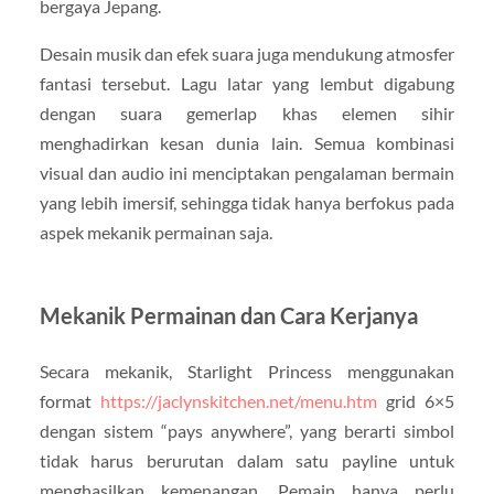
bergaya Jepang.
Desain musik dan efek suara juga mendukung atmosfer
fantasi tersebut. Lagu latar yang lembut digabung
dengan suara gemerlap khas elemen sihir
menghadirkan kesan dunia lain. Semua kombinasi
visual dan audio ini menciptakan pengalaman bermain
yang lebih imersif, sehingga tidak hanya berfokus pada
aspek mekanik permainan saja.
Mekanik Permainan dan Cara Kerjanya
Secara mekanik, Starlight Princess menggunakan
format
https://jaclynskitchen.net/menu.htm
grid 6×5
dengan sistem “pays anywhere”, yang berarti simbol
tidak harus berurutan dalam satu payline untuk
menghasilkan kemenangan. Pemain hanya perlu