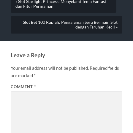
« Slot Starlight Princess: Menyelami Tema Fantasi
dan Fitur Permainan
Slot Bet 100 Rupiah: Pengalaman Seru Bermain Slot
dengan Taruhan Kecil »
Leave a Reply
Your email address will not be published.
Required fields
are marked
*
COMMENT
*