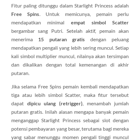
Fitur paling ditunggu dalam Starlight Princess adalah
Free Spins
. Untuk memicunya, pemain perlu
mendapatkan minimal
empat simbol Scatter
bergambar sang Putri. Setelah aktif, pemain akan
menerima
15 putaran gratis
dengan peluang
mendapatkan pengali yang lebih sering muncul. Setiap
kali simbol multiplier muncul, nilainya akan tersimpan
dan dikalikan dengan total kemenangan di akhir
putaran.
Jika selama Free Spins pemain kembali mendapatkan
tiga atau lebih simbol Scatter, maka fitur tersebut
dapat
dipicu ulang (retrigger)
, menambah jumlah
putaran gratis. Inilah alasan mengapa banyak pemain
menganggap Starlight Princess sebagai slot dengan
potensi pembayaran yang besar, terutama bagi mereka
yang sabar menunggu momen pengali tinggi muncul