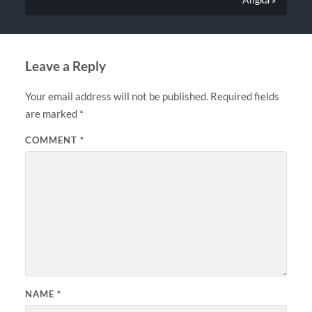
Angka »
Leave a Reply
Your email address will not be published.
Required fields
are marked
*
COMMENT
*
NAME
*