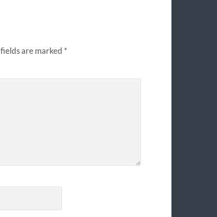
fields are marked
*