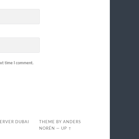
ext time I comment.
SERVER DUBAI
THEME BY
ANDERS
NORÉN
—
UP ↑