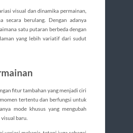
iasi visual dan dinamika permainan,
a secara berulang. Dengan adanya
gaimana satu putaran berbeda dengan
aman yang lebih variatif dari sudut
rmainan
gan fitur tambahan yang menjadi ciri
m momen tertentu dan berfungsi untuk
adanya mode khusus yang mengubah
visual baru.
i variasi mekanis, tetapi juga sebagai