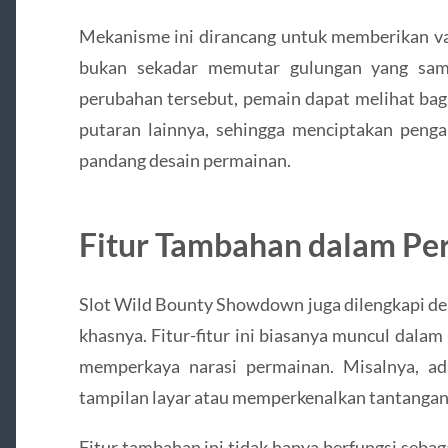
Mekanisme ini dirancang untuk memberikan var
bukan sekadar memutar gulungan yang sam
perubahan tersebut, pemain dapat melihat ba
putaran lainnya, sehingga menciptakan pengal
pandang desain permainan.
Fitur Tambahan dalam Pe
Slot Wild Bounty Showdown juga dilengkapi den
khasnya. Fitur-fitur ini biasanya muncul dala
memperkaya narasi permainan. Misalnya, 
tampilan layar atau memperkenalkan tantangan 
Fitur tambahan ini tidak hanya berfungsi sebaga