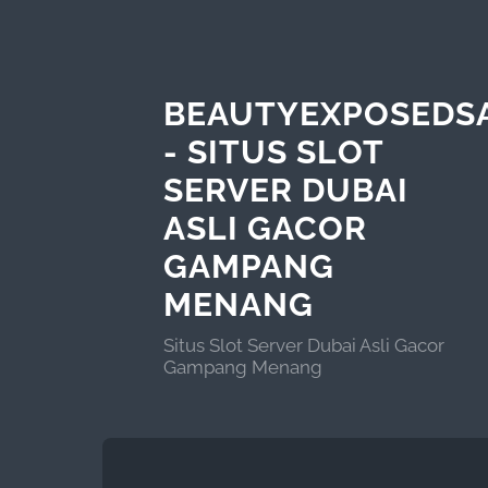
BEAUTYEXPOSEDS
- SITUS SLOT
SERVER DUBAI
ASLI GACOR
GAMPANG
MENANG
Situs Slot Server Dubai Asli Gacor
Gampang Menang