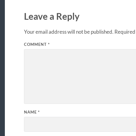
Leave a Reply
Your email address will not be published.
Required 
COMMENT
*
NAME
*