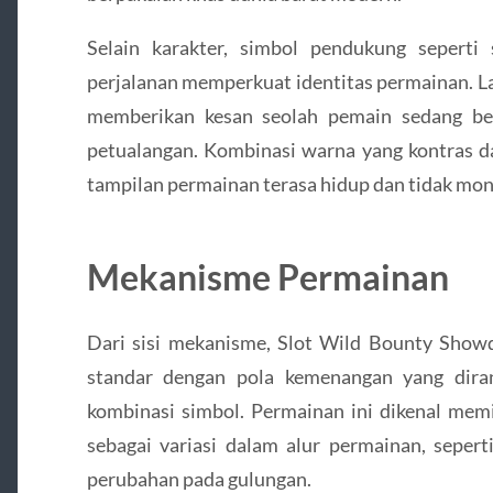
Selain karakter, simbol pendukung seperti 
perjalanan memperkuat identitas permainan. L
memberikan kesan seolah pemain sedang ber
petualangan. Kombinasi warna yang kontras d
tampilan permainan terasa hidup dan tidak mo
Mekanisme Permainan
Dari sisi mekanisme, Slot Wild Bounty Sho
standar dengan pola kemenangan yang dira
kombinasi simbol. Permainan ini dikenal memil
sebagai variasi dalam alur permainan, seper
perubahan pada gulungan.