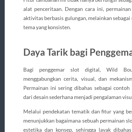
alat penceritaan. Dengan cara ini, permainan
aktivitas berbasis gulungan, melainkan sebagai
tema yang konsisten.
Daya Tarik bagi Penggemar
Bagi penggemar slot digital, Wild B
menggabungkan cerita, visual, dan mekanis
Permainan ini sering dibahas sebagai conto
dari desain sederhana menjadi pengalaman visua
Melalui pendekatan tematik dan fitur yang 
menunjukkan bagaimana sebuah permainan slot
estetika dan konsep, sehingga layak dibaha