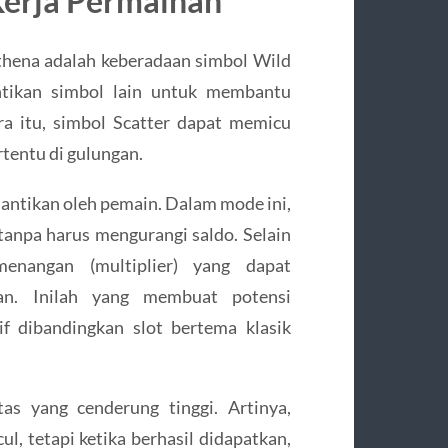
Kerja Permainan
thena adalah keberadaan simbol Wild
ntikan simbol lain untuk membantu
 itu, simbol Scatter dapat memicu
rtentu di gulungan.
nantikan oleh pemain. Dalam mode ini,
anpa harus mengurangi saldo. Selain
enangan (multiplier) yang dapat
kan. Inilah yang membuat potensi
f dibandingkan slot bertema klasik
tas yang cenderung tinggi. Artinya,
l, tetapi ketika berhasil didapatkan,