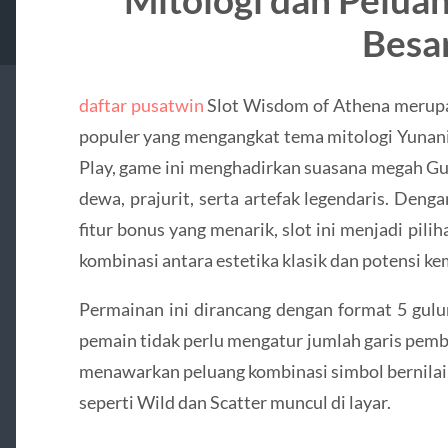
Besa
daftar pusatwin
Slot Wisdom of Athena merupak
populer yang mengangkat tema mitologi Yunan
Play
, game ini menghadirkan suasana megah G
dewa, prajurit, serta artefak legendaris. Den
fitur bonus yang menarik, slot ini menjadi pil
kombinasi antara estetika klasik dan potensi k
Permainan ini dirancang dengan format 5 gulu
pemain tidak perlu mengatur jumlah garis pemb
menawarkan peluang kombinasi simbol bernilai 
seperti Wild dan Scatter muncul di layar.