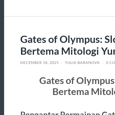
Gates of Olympus: Sl
Bertema Mitologi Yu
DECEMBER 18, 2025
/
YULIA BARANOVA
/
0 C
Gates of Olympus:
Bertema Mitol
Pengantar Permainan Gat