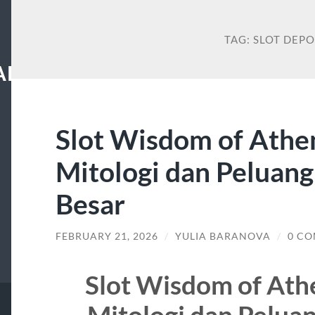
TAG:
SLOT DEPO
ALON.COM
Slot Wisdom of Athe
Mitologi dan Peluan
Besar
FEBRUARY 21, 2026
/
YULIA BARANOVA
/
0 C
Slot Wisdom of Ath
Mitologi dan Pelu