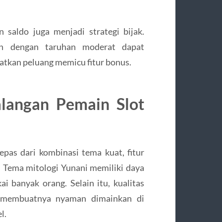
saldo juga menjadi strategi bijak.
ain dengan taruhan moderat dapat
tkan peluang memicu fitur bonus.
alangan Pemain Slot
epas dari kombinasi tema kuat, fitur
 Tema mitologi Yunani memiliki daya
ai banyak orang. Selain itu, kualitas
l membuatnya nyaman dimainkan di
l.