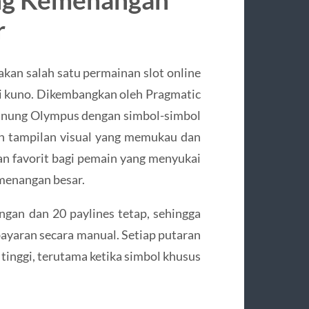
r
an salah satu permainan slot online
i kuno. Dikembangkan oleh
Pragmatic
unung Olympus dengan simbol-simbol
gan tampilan visual yang memukau dan
ihan favorit bagi pemain yang menyukai
emenangan besar.
ngan dan 20 paylines tetap, sehingga
ayaran secara manual. Setiap putaran
tinggi, terutama ketika simbol khusus