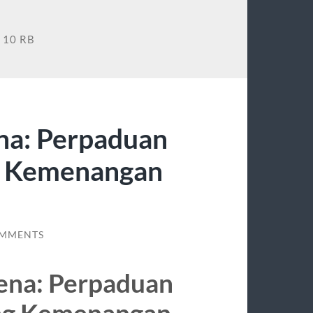
 10 RB
na: Perpaduan
g Kemenangan
OMMENTS
ena: Perpaduan
ang Kemenangan