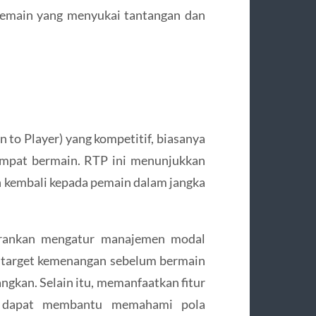
i pemain yang menyukai tantangan dan
 to Player) yang kompetitif, biasanya
empat bermain. RTP ini menunjukkan
an kembali kepada pemain dalam jangka
arankan mengatur manajemen modal
 target kemenangan sebelum bermain
gkan. Selain itu, memanfaatkan fitur
i dapat membantu memahami pola