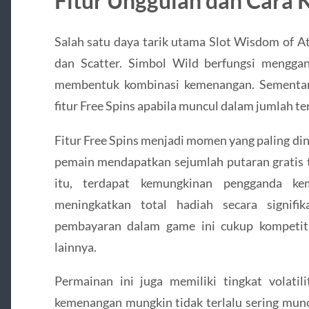
Fitur Unggulan dan Cara 
Salah satu daya tarik utama Slot Wisdom of A
dan Scatter. Simbol Wild berfungsi mengga
membentuk kombinasi kemenangan. Sementara
fitur Free Spins apabila muncul dalam jumlah te
Fitur Free Spins menjadi momen yang paling di
pemain mendapatkan sejumlah putaran gratis t
itu, terdapat kemungkinan pengganda kem
meningkatkan total hadiah secara signifi
pembayaran dalam game ini cukup kompetiti
lainnya.
Permainan ini juga memiliki tingkat volatili
kemenangan mungkin tidak terlalu sering muncu