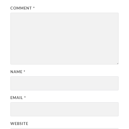
COMMENT
*
NAME
*
EMAIL
*
WEBSITE