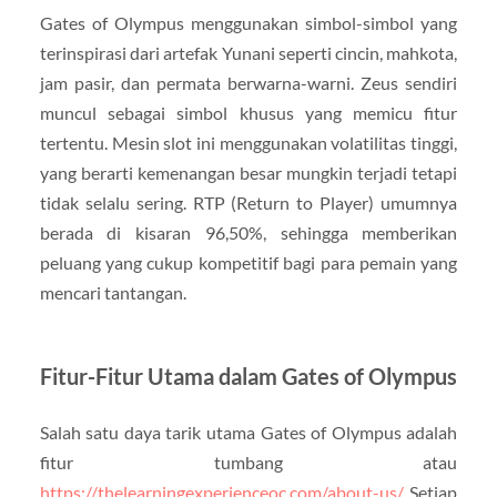
Gates of Olympus menggunakan simbol-simbol yang
terinspirasi dari artefak Yunani seperti cincin, mahkota,
jam pasir, dan permata berwarna-warni. Zeus sendiri
muncul sebagai simbol khusus yang memicu fitur
tertentu. Mesin slot ini menggunakan volatilitas tinggi,
yang berarti kemenangan besar mungkin terjadi tetapi
tidak selalu sering. RTP (Return to Player) umumnya
berada di kisaran 96,50%, sehingga memberikan
peluang yang cukup kompetitif bagi para pemain yang
mencari tantangan.
Fitur-Fitur Utama dalam Gates of Olympus
Salah satu daya tarik utama Gates of Olympus adalah
fitur tumbang atau
https://thelearningexperienceoc.com/about-us/
. Setiap