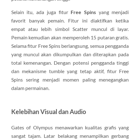
Selain itu, ada juga fitur
Free Spins
yang menjadi
favorit banyak pemain. Fitur ini diaktifkan ketika
empat atau lebih simbol Scatter muncul di layar.
Pemain kemudian akan memperoleh 15 putaran gratis.
Selama fitur Free Spins berlangsung, semua pengganda
yang muncul akan dikumpulkan dan diterapkan pada
total kemenangan. Dengan potensi pengganda tinggi
dan mekanisme tumble yang tetap aktif, fitur Free
Spins sering menjadi momen paling menegangkan
dalam permainan.
Kelebihan Visual dan Audio
Gates of Olympus menawarkan kualitas grafis yang
sangat tajam. Latar belakang menampilkan gerbang