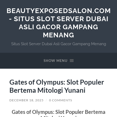
BEAUTYEXPOSEDSALON.COM
- SITUS SLOT SERVER DUBAI
ASLI GACOR GAMPANG
MENANG
Situs Slot Server Dubai Asli Gacor Gampang Menang
SHOW MENU
Gates of Olympus: Slot Populer
Bertema Mitologi Yunani
DECEMBER 18, 2025
/
0 COMMENTS
Gates of Olympus: Slot Populer Bertema