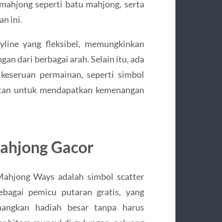
ahjong seperti batu mahjong, serta
n ini.
line yang fleksibel, memungkinkan
 dari berbagai arah. Selain itu, ada
 keseruan permainan, seperti simbol
atan untuk mendapatkan kemenangan
Mahjong Gacor
 Mahjong Ways adalah simbol scatter
ebagai pemicu putaran gratis, yang
ngkan hadiah besar tanpa harus