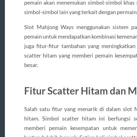
pemain akan menemukan simbol-simbol khas m
simbol-simbol lain yang terkait dengan permaina
Slot Mahjong Ways menggunakan sistem pay
pemain untuk mendapatkan kombinasi kemenangan
juga fitur-fitur tambahan yang meningkatkan
scatter hitam yang memberi pemain kesemp
besar.
Fitur Scatter Hitam dan 
Salah satu fitur yang menarik di dalam slot
hitam. Simbol scatter hitam ini berfungsi s
memberi pemain kesempatan untuk memena