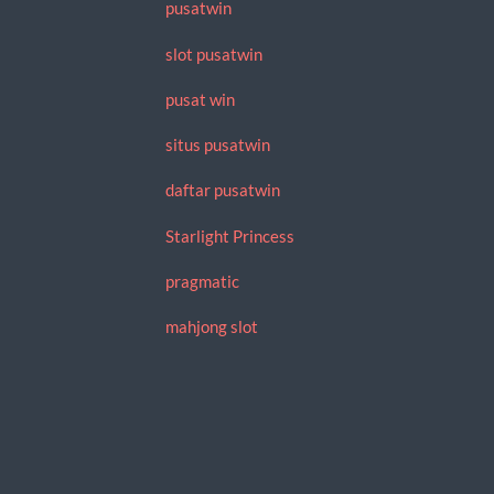
pusatwin
slot pusatwin
pusat win
situs pusatwin
daftar pusatwin
Starlight Princess
pragmatic
mahjong slot