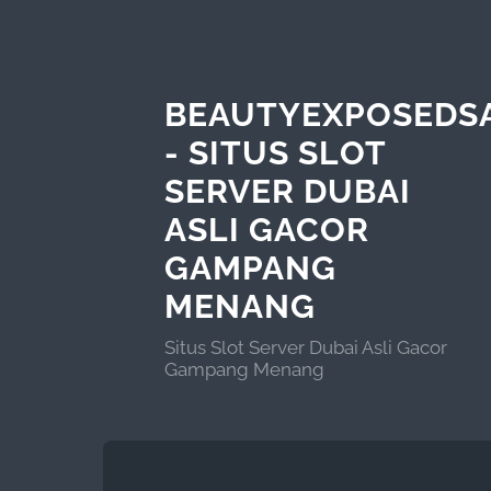
BEAUTYEXPOSEDS
- SITUS SLOT
SERVER DUBAI
ASLI GACOR
GAMPANG
MENANG
Situs Slot Server Dubai Asli Gacor
Gampang Menang