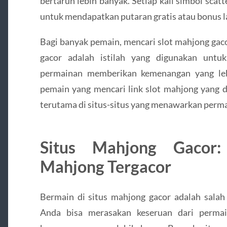
bertaruh lebih banyak. Setiap kali simbol scat
untuk mendapatkan putaran gratis atau bonus l
Bagi banyak pemain, mencari slot mahjong gac
gacor adalah istilah yang digunakan unt
permainan memberikan kemenangan yang lebi
pemain yang mencari link slot mahjong yang 
terutama di situs-situs yang menawarkan permai
Situs Mahjong Gacor
Mahjong Tergacor
Bermain di situs mahjong gacor adalah sala
Anda bisa merasakan keseruan dari perma