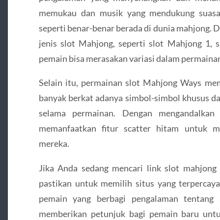
memukau dan musik yang mendukung suasan
seperti benar-benar berada di dunia mahjong. 
jenis slot Mahjong, seperti slot Mahjong 1, 
pemain bisa merasakan variasi dalam permaina
Selain itu, permainan slot Mahjong Ways me
banyak berkat adanya simbol-simbol khusus dan
selama permainan. Dengan mengandalkan s
memanfaatkan fitur scatter hitam untuk 
mereka.
Jika Anda sedang mencari link slot mahjon
pastikan untuk memilih situs yang terpercaya
pemain yang berbagi pengalaman tentang s
memberikan petunjuk bagi pemain baru untu