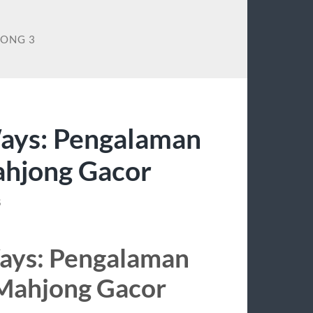
JONG 3
Ways: Pengalaman
ahjong Gacor
S
Ways: Pengalaman
 Mahjong Gacor