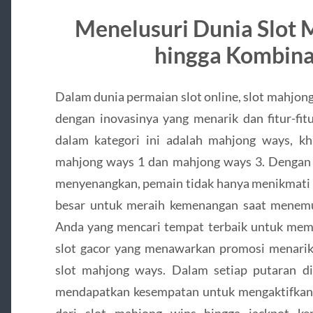
Menelusuri Dunia Slot 
hingga Kombin
Dalam dunia permaian slot online, slot mahjon
dengan inovasinya yang menarik dan fitur-fi
dalam kategori ini adalah mahjong ways, khu
mahjong ways 1 dan mahjong ways 3. Dengan
menyenangkan, pemain tidak hanya menikmati k
besar untuk meraih kemenangan saat menemu
Anda yang mencari tempat terbaik untuk memai
slot gacor yang menawarkan promosi menarik 
slot mahjong ways. Dalam setiap putaran di 
mendapatkan kesempatan untuk mengaktifkan 
dari slot mahjong wins hingga jackpot ke