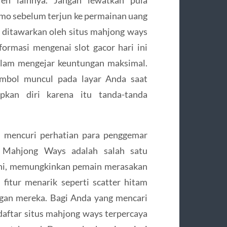
mo sebelum terjun ke permainan uang
ggi ditawarkan oleh situs mahjong ways
ormasi mengenai slot gacor hari ini
alam mengejar keuntungan maksimal.
simbol muncul pada layar Anda saat
pkan diri karena itu tanda-tanda
ah mencuri perhatian para penggemar
t Mahjong Ways adalah salah satu
t ini, memungkinkan pemain merasakan
itur menarik seperti scatter hitam
gan mereka. Bagi Anda yang mencari
 daftar situs mahjong ways terpercaya