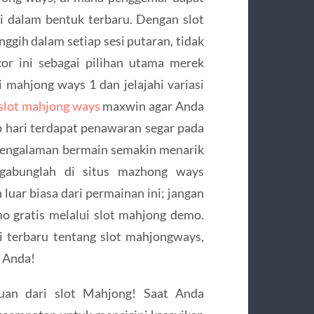
i dalam bentuk terbaru. Dengan slot
nggih dalam setiap sesi putaran, tidak
cor ini sebagai pilihan utama merek
 mahjong ways 1 dan jelajahi variasi
slot mahjong ways
maxwin agar Anda
 hari terdapat penawaran segar pada
 pengalaman bermain semakin menarik
gabunglah di situs mazhong ways
uar biasa dari permainan ini; jangan
 gratis melalui slot mahjong demo.
i terbaru tentang slot mahjongways,
n Anda!
uan dari slot Mahjong! Saat Anda