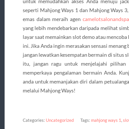
untuk memudahkan akses Anda menuju jackp
seperti Mahjong Ways 1 dan Mahjong Ways 3,
emas dalam meraih agen
camelotsalonandspa
yang lebih mendebarkan daripada melihat simb
layar saat memainkan slot demo atau mencoba k
ini. Jika Anda ingin merasakan sensasi menang
jangan lewatkan kesempatan bermain di situs s
itu, jangan ragu untuk menjelajahi pilihan
memperkaya pengalaman bermain Anda. Kunju
anda untuk memanjakan diri dalam petualangan
melalui Mahjong Ways!
Categories:
Uncategorized
Tags:
mahjong ways 1
,
slo